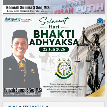
HOME
»
KECAMATAN
»
Khidmat