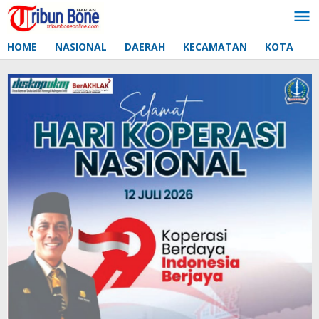
Lewati
ke
konten
HOME
NASIONAL
DAERAH
KECAMATAN
KOTA
D