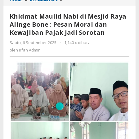
Maulid
Nabi
Khidmat Maulid Nabi di Mesjid Raya
di
Alinge Bone : Pesan Moral dan
Mesjid
Kewajiban Pajak Jadi Sorotan
Raya
Alinge
Sabtu, 6 September 2025
oleh
-
1,140 x dibaca
Bone
Irfan
oleh
Irfan Admin
:
Admin
Pesan
Moral
dan
Kewajiban
Pajak
Jadi
Sorotan