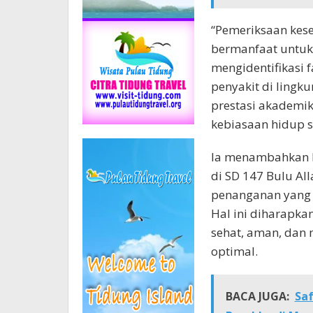
“Pemeriksaan kese
bermanfaat untuk 
mengidentifikasi 
penyakit di ling
prestasi akademi
kebiasaan hidup se
Ia menambahkan b
di SD 147 Bulu Al
penanganan yang 
Hal ini diharapka
sehat, aman, dan
optimal.
BACA JUGA:
Sa