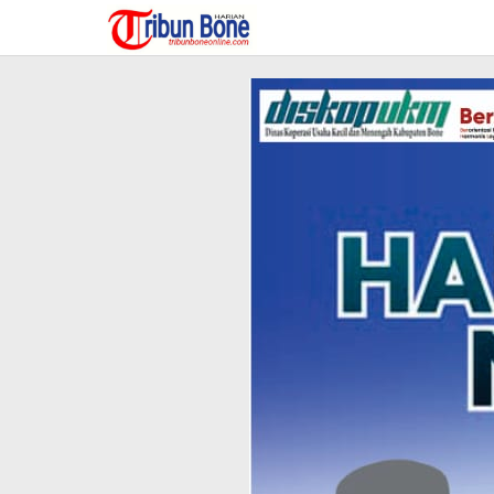
Lewati
ke
konten