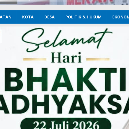
ATAN
KOTA
DESA
POLITIK & HUKUM
EKONOM