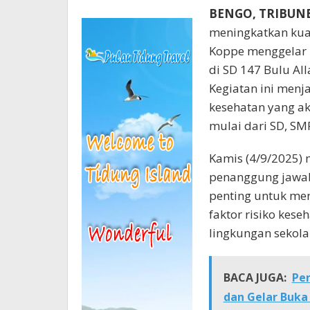
BENGO, TRIBU
meningkatkan kua
Koppe menggelar k
di SD 147 Bulu Al
Kegiatan ini menj
kesehatan yang ak
mulai dari SD, SM
Kamis (4/9/2025) 
penanggung jawab 
penting untuk mend
faktor risiko kes
lingkungan sekola
BACA JUGA:
Per
dan Gelar Buka