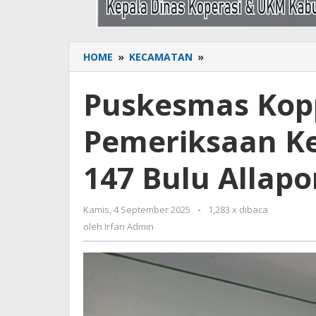
HOME
»
KECAMATAN
»
Puskesmas
Koppe
Lakukan
Puskesmas Kop
Pemeriksaan
Kesehatan
Pemeriksaan Ke
Gratis
di
SD
147 Bulu Allap
147
Bulu
Allaporeng
Kamis, 4 September 2025
oleh
-
1,283 x dibaca
Irfan
oleh
Irfan Admin
Admin