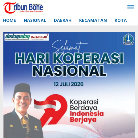
Lewati
ke
konten
HOME
NASIONAL
DAERAH
KECAMATAN
KOTA
D