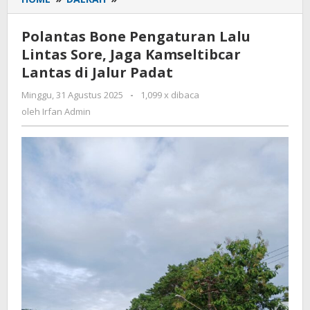
Bone
Pengaturan
Polantas Bone Pengaturan Lalu
Lalu
Lintas Sore, Jaga Kamseltibcar
Lintas
Lantas di Jalur Padat
Sore,
Jaga
Minggu, 31 Agustus 2025
oleh
-
1,099 x dibaca
Kamseltibcar
Irfan
oleh
Irfan Admin
Lantas
Admin
di
Jalur
Padat