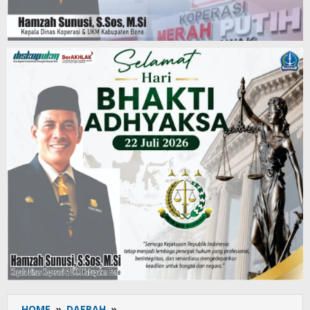
HOME
»
DAERAH
»
Polantas