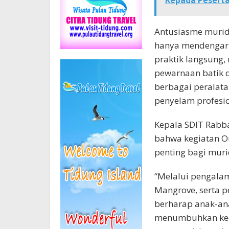
Kepada Pesert
Antusiasme murid 
hanya mendengarka
praktik langsung,
pewarnaan batik 
berbagai peralat
penyelam profesio
Kepala SDIT Rabb
bahwa kegiatan Ou
penting bagi murid
“Melalui pengalam
Mangrove, serta p
berharap anak-a
menumbuhkan keci