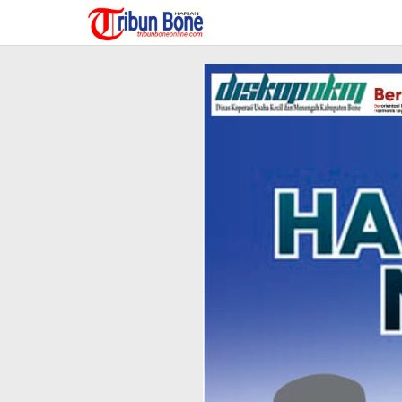
Lewati
ke
konten