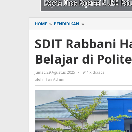
HOME
»
PENDIDIKAN
»
SDIT
Rabbani
Hadirkan
SDIT Rabbani 
Pengalaman
Belajar
Belajar di Polit
di
Politeknik
KP
Jumat, 29 Agustus 2025
oleh
-
941 x dibaca
Irfan
oleh
Irfan Admin
Admin