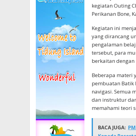
kegiatan Outing C
Perikanan Bone, K
Kegiatan ini menj
yang dirancang u
pengalaman belaj
tersebut, para mu
berkaitan dengan 
Beberapa materi y
pembuatan Batik 
navigasi. Semua m
dan instruktur dar
memahami teori se
BACA JUGA:
PMR