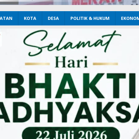
ATAN
KOTA
DESA
POLITIK & HUKUM
EKONOM