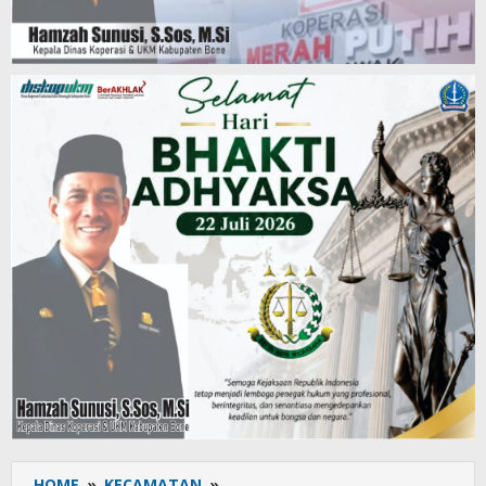
HOME
»
KECAMATAN
»
Puskesmas