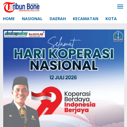
Lewati
ke
konten
HOME
NASIONAL
DAERAH
KECAMATAN
KOTA
D