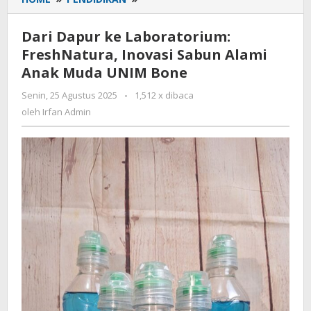
Dapur
ke
Dari Dapur ke Laboratorium:
Laboratorium:
FreshNatura, Inovasi Sabun Alami
FreshNatura,
Anak Muda UNIM Bone
Inovasi
Sabun
Senin, 25 Agustus 2025
oleh
-
1,512 x dibaca
Alami
Irfan
oleh
Irfan Admin
Anak
Admin
Muda
UNIM
Bone