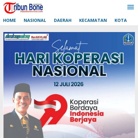
Lewati
ke
konten
HOME
NASIONAL
DAERAH
KECAMATAN
KOTA
D