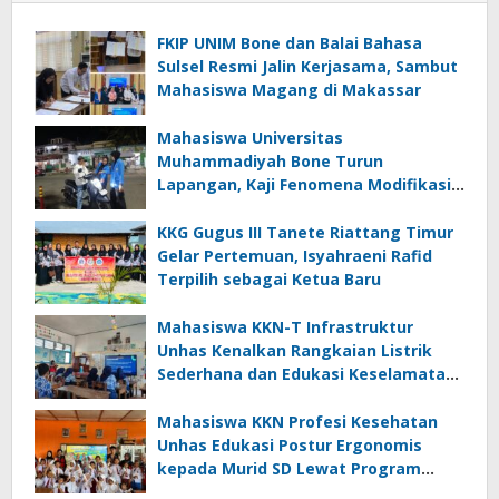
FKIP UNIM Bone dan Balai Bahasa
Sulsel Resmi Jalin Kerjasama, Sambut
Mahasiswa Magang di Makassar
Mahasiswa Universitas
Muhammadiyah Bone Turun
Lapangan, Kaji Fenomena Modifikasi
Lampu Kendaraan melalui Riset
FOTOFOBIA
KKG Gugus III Tanete Riattang Timur
Gelar Pertemuan, Isyahraeni Rafid
Terpilih sebagai Ketua Baru
Mahasiswa KKN-T Infrastruktur
Unhas Kenalkan Rangkaian Listrik
Sederhana dan Edukasi Keselamatan
serta Bahaya Listrik di SMPN 40 Satap
Langkeang
Mahasiswa KKN Profesi Kesehatan
Unhas Edukasi Postur Ergonomis
kepada Murid SD Lewat Program
“Postur Tepat, Anak Hebat”