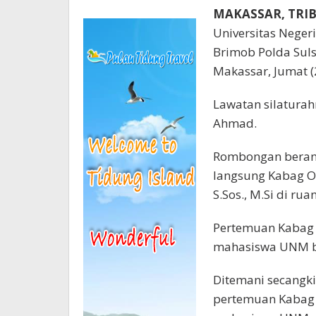
MAKASSAR, TR
Universitas Neger
Brimob Polda Sulse
Makassar, Jumat (
Lawatan silatura
Ahmad.
Rombongan berang
langsung Kabag Op
S.Sos., M.Si di rua
Pertemuan Kabag 
mahasiswa UNM be
Ditemani secangki
pertemuan Kabag 