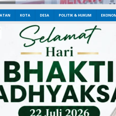
ATAN
KOTA
DESA
POLITIK & HUKUM
EKONOM