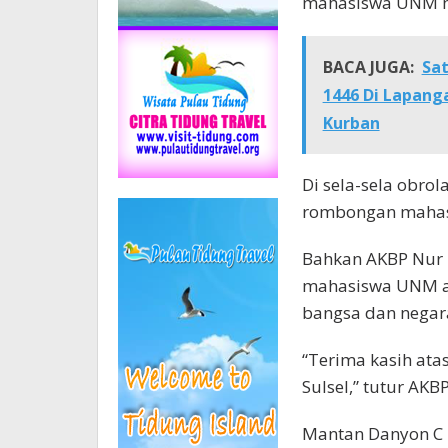
mahasiswa UNM m
BACA JUGA:
Sat
1446 Di Lapan
Kurban
Di sela-sela obro
rombongan mahasi
Bahkan AKBP Nur 
mahasiswa UNM ag
bangsa dan negar
“Terima kasih ata
Sulsel,” tutur AKB
Mantan Danyon C P