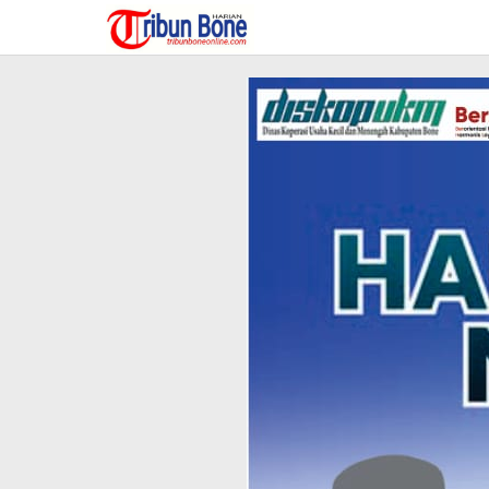
Lewati
ke
konten