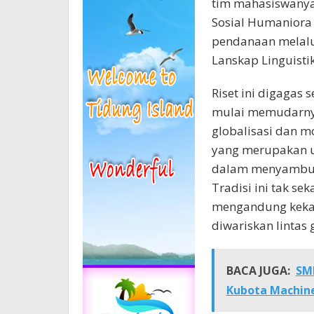
tim mahasiswanya
Sosial Humaniora 
pendanaan melalui 
Lanskap Linguistik
Riset ini digagas
mulai memudarnya
globalisasi dan mo
yang merupakan u
dalam menyambut 
Tradisi ini tak se
mengandung kekay
diwariskan lintas 
BACA JUGA:
SMK
Kubota Machine