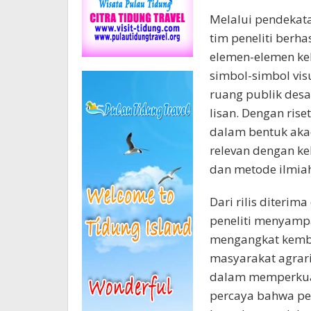
Melalui pendekatan
tim peneliti berh
elemen-elemen keb
simbol-simbol visu
ruang publik desa
lisan. Dengan rise
dalam bentuk akad
relevan dengan ke
dan metode ilmiah
Dari rilis diterim
peneliti menyampa
mengangkat kembal
masyarakat agrari
dalam memperkuat 
percaya bahwa pele