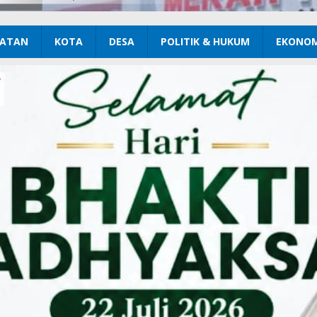
ATAN
KOTA
DESA
POLITIK & HUKUM
EKONOM