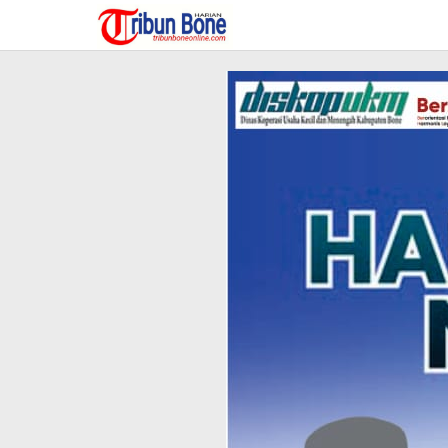
Lewati
ke
konten