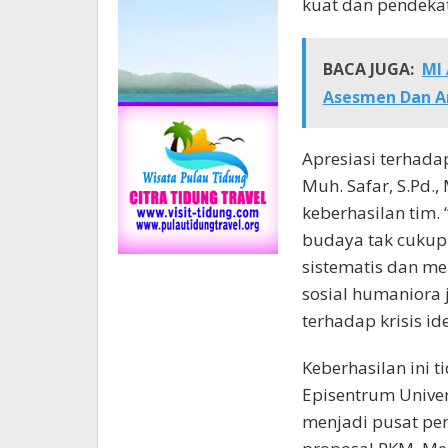
kuat dan pendekata
BACA JUGA:
MI 
Asesmen Dan A
Apresiasi terhada
Muh. Safar, S.Pd.
keberhasilan tim.
budaya tak cukup 
sistematis dan m
sosial humaniora
terhadap krisis id
Keberhasilan ini 
Episentrum Unive
menjadi pusat pe