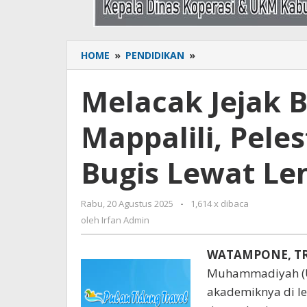
HOME
»
PENDIDIKAN
»
Melacak
Jejak
Bahasa
Melacak Jejak 
dalam
Ritual
Mappalili, Peles
Mappalili,
Pelestarian
Tradisi
Bugis Lewat Len
Agraris
Bugis
Lewat
Rabu, 20 Agustus 2025
oleh
-
1,614 x dibaca
Lensa
Irfan
oleh
Irfan Admin
Linguistik
Admin
WATAMPONE, T
Muhammadiyah (U
akademiknya di le