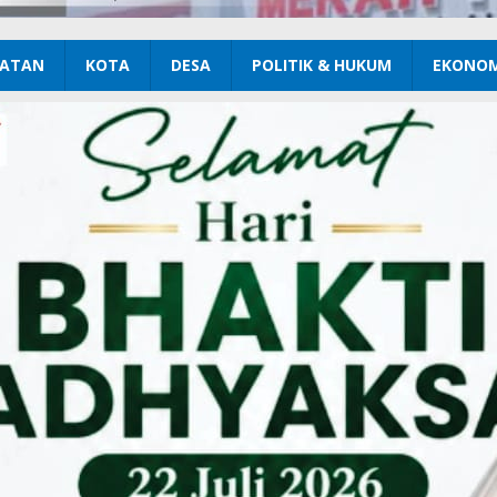
ATAN
KOTA
DESA
POLITIK & HUKUM
EKONOM