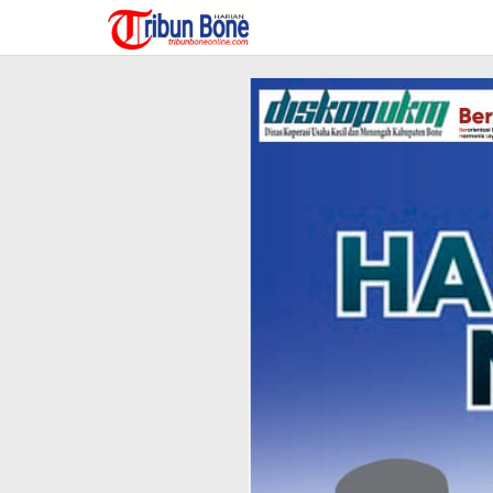
Lewati
ke
konten