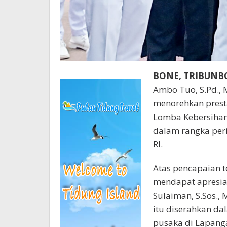
BONE, TRIBUN
Ambo Tuo, S.Pd., 
menorehkan prest
Lomba Kebersihan
dalam rangka per
RI.
Atas pencapaian 
mendapat apresias
Sulaiman, S.Sos.
itu diserahkan 
pusaka di Lapang