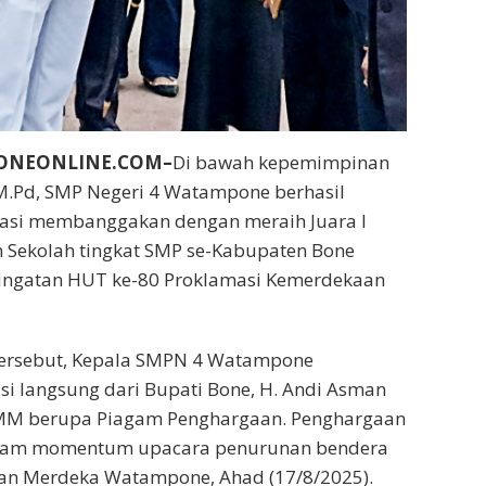
BONEONLINE.COM–
Di bawah kepemimpinan
M.Pd, SMP Negeri 4 Watampone berhasil
asi membanggakan dengan meraih Juara I
 Sekolah tingkat SMP se-Kabupaten Bone
ingatan HUT ke-80 Proklamasi Kemerdekaan
tersebut, Kepala SMPN 4 Watampone
i langsung dari Bupati Bone, H. Andi Asman
, MM berupa Piagam Penghargaan. Penghargaan
dalam momentum upacara penurunan bendera
an Merdeka Watampone, Ahad (17/8/2025).