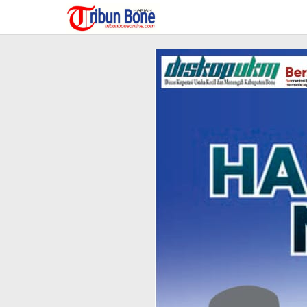
Lewati
ke
konten