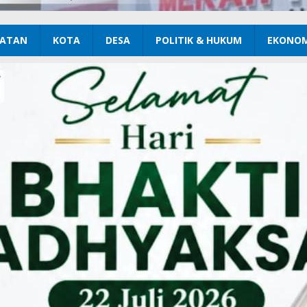
ATAN
KOTA
DESA
POLITIK & HUKUM
EKONOM