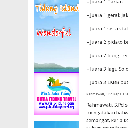
– Juara 1 Tarian
– Juara 1 gerak ja
– Juara 1 sepak t
– Juara 2 pidato 
– Juara 2 tiang be
– Juara 3 lagu Sol
– Juara 3 LKBB put
Rahmawati, S.Pd Kepala S
Rahmawati, S.Pd s
mengatakan bahwa
semangat, kerja k
sukses meraih pre