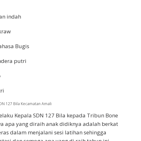
lan indah
akraw
bahasa Bugis
ndera putri
o
ri
DN 127 Bila Kecamatan Amali
elaku Kepala SDN 127 Bila kepada Tribun Bone
 apa yang diraih anak didiknya adalah berkat
eras dalam menjalani sesi latihan sehingga
stasi dan semoga apa yang di raih tahun ini