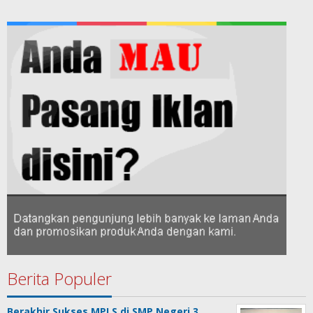
Berita Populer
Berakhir Sukses MPLS di SMP Negeri 3