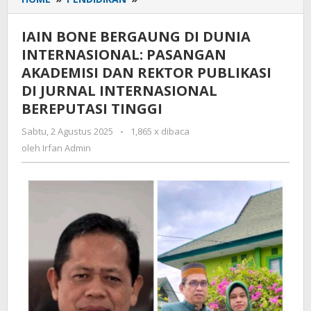
BONE
BERGAUNG
IAIN BONE BERGAUNG DI DUNIA
DI
INTERNASIONAL: PASANGAN
DUNIA
AKADEMISI DAN REKTOR PUBLIKASI
INTERNASIONAL: PASANGAN
AKADEMISI
DI JURNAL INTERNASIONAL
DAN
BEREPUTASI TINGGI
REKTOR
PUBLIKASI
Sabtu, 2 Agustus 2025
oleh
-
1,865 x dibaca
Irfan
DI
oleh
Irfan Admin
Admin
JURNAL
INTERNASIONAL
BEREPUTASI
TINGGI