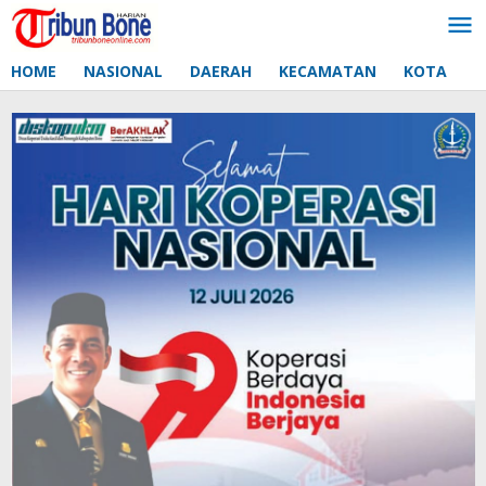
Lewati
ke
konten
HOME
NASIONAL
DAERAH
KECAMATAN
KOTA
D