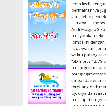
lebih kecil, denga
permainannya juga
yang lebih pendek
Dimana SD Inpres 
Andi Masyita S.Pd
menyatakan sekola
lomba ini dengan 
kebanyakan gemar
waktu pulang seko
“SD Inpres 12/79 
menargetkan juara
mengingat komposi
empat dan enam 
terbilang baik me
pjoknya dan saat 
mencapai target ju
Lebih Lanjut Hj. 