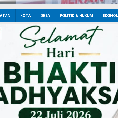
ATAN
KOTA
DESA
POLITIK & HUKUM
EKONOM