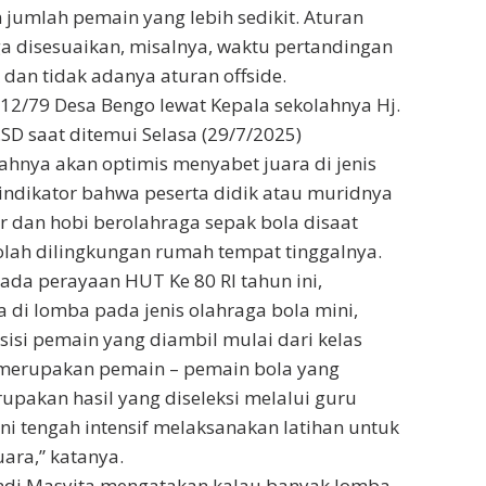
n jumlah pemain yang lebih sedikit. Aturan
 disesuaikan, misalnya, waktu pertandingan
 dan tidak adanya aturan offside.
12/79 Desa Bengo lewat Kepala sekolahnya Hj.
.SD saat ditemui Selasa (29/7/2025)
hnya akan optimis menyabet juara di jenis
indikator bahwa peserta didik atau muridnya
 dan hobi berolahraga sepak bola disaat
lah dilingkungan rumah tempat tinggalnya.
pada perayaan HUT Ke 80 RI tahun ini,
 di lomba pada jenis olahraga bola mini,
si pemain yang diambil mulai dari kelas
merupakan pemain – pemain bola yang
rupakan hasil yang diseleksi melalui guru
ini tengah intensif melaksanakan latihan untuk
ara,” katanya.
Andi Masyita mengatakan kalau banyak lomba