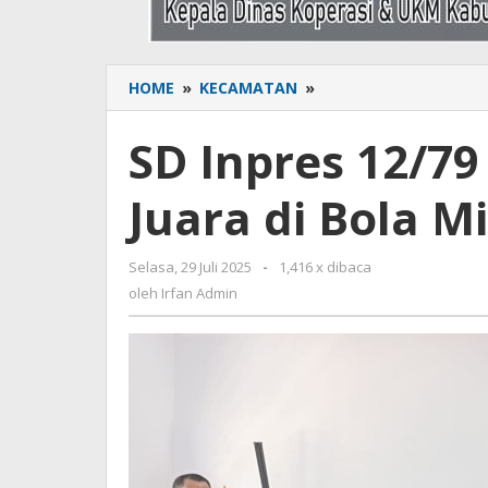
HOME
»
KECAMATAN
»
SD
Inpres
12/79
SD Inpres 12/79
Bengo
Target
Juara di Bola Mi
Raih
Juara
di
Selasa, 29 Juli 2025
oleh
-
1,416 x dibaca
Bola
Irfan
oleh
Irfan Admin
Mini
Admin