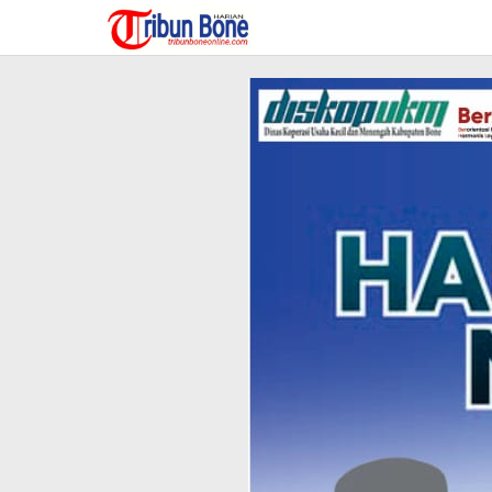
Lewati
ke
konten