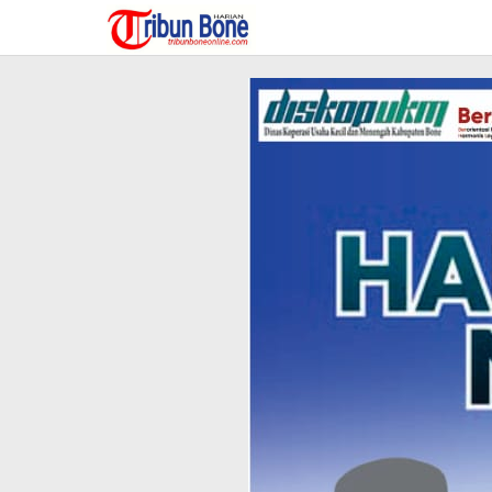
Lewati
ke
konten