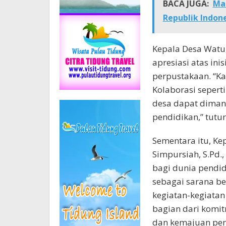
BACA JUGA:
Ma
Republik Indone
Kepala Desa Watu
apresiasi atas ini
perpustakaan. “Ka
Kolaborasi seperti
desa dapat dima
pendidikan,” tutu
Sementara itu, Ke
Simpursiah, S.Pd.
bagi dunia pendi
sebagai sarana bel
kegiatan-kegiatan 
bagian dari komit
dan kemajuan pend