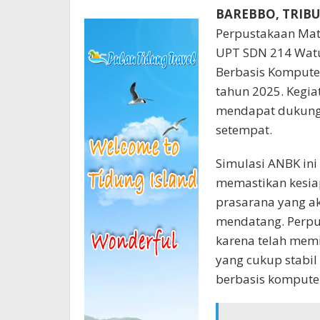
BAREBBO, TRI
Perpustakaan Mat
UPT SDN 214 Watu
Berbasis Kompute
tahun 2025. Kegia
mendapat dukung
setempat.
Simulasi ANBK ini
memastikan kesiap
prasarana yang a
mendatang. Perpus
karena telah memi
yang cukup stabi
berbasis kompute