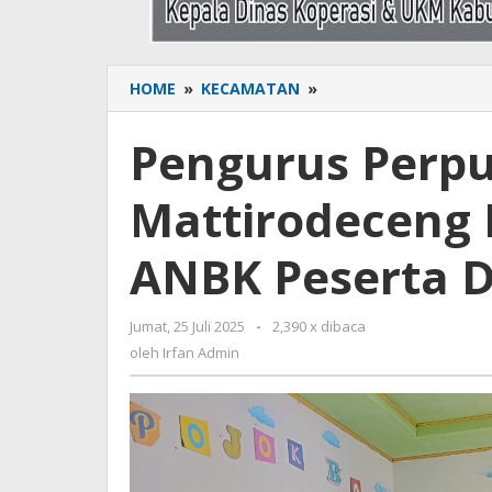
HOME
»
KECAMATAN
»
Pengurus
Perpustakaan
Mattirodeceng
Pengurus Perp
Fasilitasi
Simulasi
Mattirodeceng F
ANBK
Peserta
Didik
ANBK Peserta D
Jumat, 25 Juli 2025
oleh
-
2,390 x dibaca
Irfan
oleh
Irfan Admin
Admin