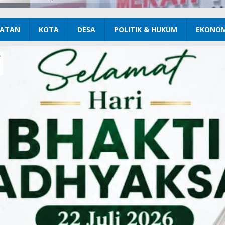
ATAN
KOTA
DESA
POLITIK & HUKUM
EKONOM