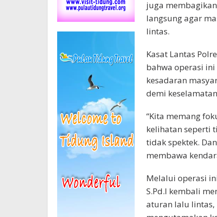
juga membagikan 
langsung agar ma
lintas.
Kasat Lantas Polr
bahwa operasi in
kesadaran masyara
demi keselamatan
“Kita memang fok
kelihatan seperti
tidak spektek. Da
membawa kendara
Melalui operasi i
S.Pd.I kembali m
aturan lalu lintas