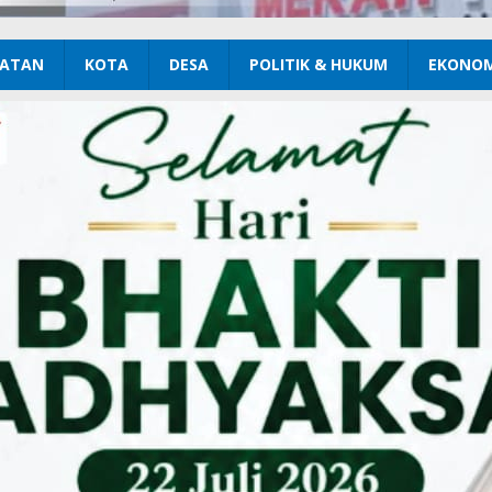
ATAN
KOTA
DESA
POLITIK & HUKUM
EKONOM