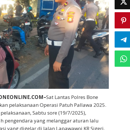
BONEONLINE.COM–
Sat Lantas Polres Bone
kan pelaksanaan Operasi Patuh Pallawa 2025.
pelaksanaan, Sabtu sore (19/7/2025),
h pengendara yang melanggar aturan lalu
si yang digelar di Jalan Lapawawoi KR Sigeri,