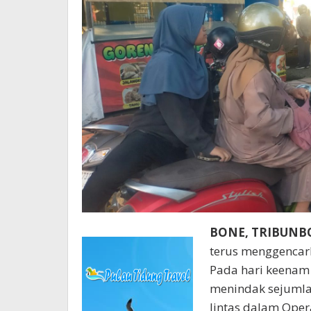
BONE, TRIBUN
terus menggencar
Pada hari keenam 
menindak sejumla
lintas dalam Opera