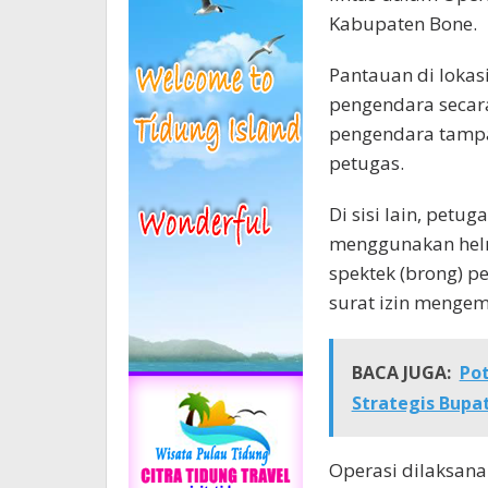
Kabupaten Bone.
Pantauan di lokas
pengendara secar
pengendara tampa
petugas.
Di sisi lain, pet
menggunakan helm
spektek (brong) 
surat izin mengem
BACA JUGA:
Pot
Strategis Bupa
Operasi dilaksana