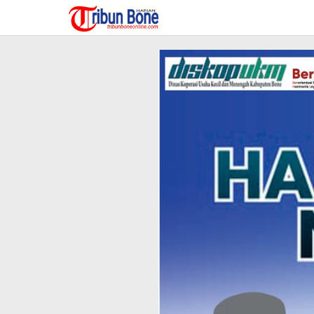
Lewati
ke
konten