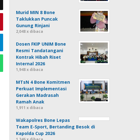
Murid MIN 8 Bone
Taklukkan Puncak
Gunung Rinjani
2,048 x dibaca
Dosen FKIP UNIM Bone
Resmi Tandatangani
Kontrak Hibah Riset
Internal 2026
1,948 x dibaca
MTsN 4 Bone Komitmen
Perkuat Implementasi
Gerakan Madrasah
Ramah Anak
1,911 x dibaca
Wakapolres Bone Lepas
Team E-Sport, Bertanding Besok di
Kapolda Cup 2026
1,346 x dibaca