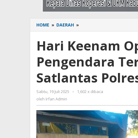
HOME
»
DAERAH
»
Hari
Keenam
Operasi
Hari Keenam Op
Patuh,
Pengendara
Pengendara Ter
Terjaring
Diedukasi
Satlantas
Satlantas Polre
Polres
Bone
Sabtu, 19 Juli 2025
oleh
-
1,602 x dibaca
Irfan
oleh
Irfan Admin
Admin