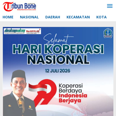
Lewati
ke
konten
HOME
NASIONAL
DAERAH
KECAMATAN
KOTA
D