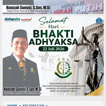
HOME
»
KECAMATAN
»
Pelajar