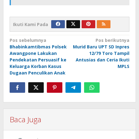
Ikuti Kami Pada
Navigasi
Pos sebelumnya
Pos berikutnya
Bhabinkamtibmas Polsek
Murid Baru UPT SD Inpres
pos
Awangpone Lakukan
12/79 Toro Tampil
Pendekatan Persuasif ke
Antusias dan Ceria Ikuti
Keluarga Korban Kasus
MPLS
Dugaan Penculikan Anak
Baca Juga