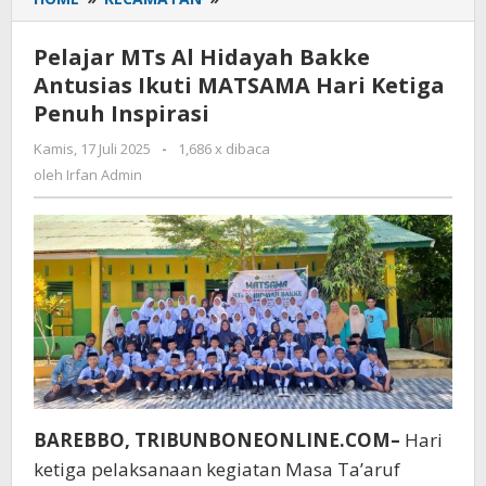
MTs
Al
Pelajar MTs Al Hidayah Bakke
Hidayah
Antusias Ikuti MATSAMA Hari Ketiga
Bakke
Penuh Inspirasi
Antusias
Ikuti
Kamis, 17 Juli 2025
oleh
-
1,686 x dibaca
MATSAMA
Irfan
oleh
Irfan Admin
Hari
Admin
Ketiga
Penuh
Inspirasi
BAREBBO, TRIBUNBONEONLINE.COM–
Hari
ketiga pelaksanaan kegiatan Masa Ta’aruf