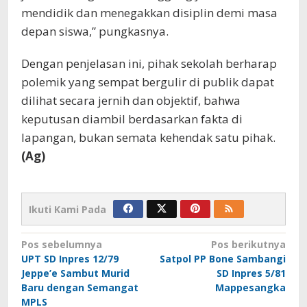
mendidik dan menegakkan disiplin demi masa
depan siswa,” pungkasnya.
Dengan penjelasan ini, pihak sekolah berharap
polemik yang sempat bergulir di publik dapat
dilihat secara jernih dan objektif, bahwa
keputusan diambil berdasarkan fakta di
lapangan, bukan semata kehendak satu pihak.
(Ag)
Ikuti Kami Pada
Navigasi
Pos sebelumnya
Pos berikutnya
UPT SD Inpres 12/79
Satpol PP Bone Sambangi
pos
Jeppe’e Sambut Murid
SD Inpres 5/81
Baru dengan Semangat
Mappesangka
MPLS