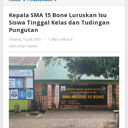
SMA
15
Kepala SMA 15 Bone Luruskan Isu
Bone
Siswa Tinggal Kelas dan Tudingan
Luruskan
Pungutan
Isu
Siswa
Selasa, 15 Juli 2025
oleh
-
1,642 x dibaca
Tinggal
Irfan
oleh
Irfan Admin
Kelas
Admin
dan
Tudingan
Pungutan