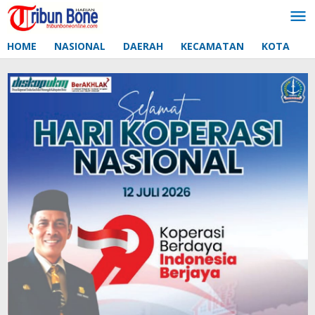
Lewati
ke
konten
HOME
NASIONAL
DAERAH
KECAMATAN
KOTA
D