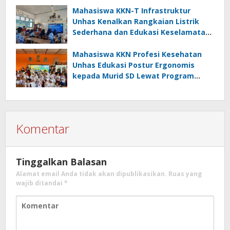
Mahasiswa KKN-T Infrastruktur
Unhas Kenalkan Rangkaian Listrik
Sederhana dan Edukasi Keselamatan
serta Bahaya Listrik di SMPN 40 Satap
Langkeang
Mahasiswa KKN Profesi Kesehatan
Unhas Edukasi Postur Ergonomis
kepada Murid SD Lewat Program
“Postur Tepat, Anak Hebat”
Komentar
Tinggalkan Balasan
Alamat email Anda tidak akan dipublikasikan.
Ruas yang
wajib ditandai
*