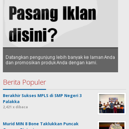
Berita Populer
Berakhir Sukses MPLS di SMP Negeri 3
Palakka
2,421 x dibaca
Murid MIN 8 Bone Taklukkan Puncak