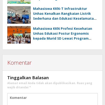
Mahasiswa KKN-T Infrastruktur
Unhas Kenalkan Rangkaian Listrik
Sederhana dan Edukasi Keselamatan
serta Bahaya Listrik di SMPN 40 Satap
Langkeang
Mahasiswa KKN Profesi Kesehatan
Unhas Edukasi Postur Ergonomis
kepada Murid SD Lewat Program
“Postur Tepat, Anak Hebat”
Komentar
Tinggalkan Balasan
Alamat email Anda tidak akan dipublikasikan.
Ruas yang
wajib ditandai
*