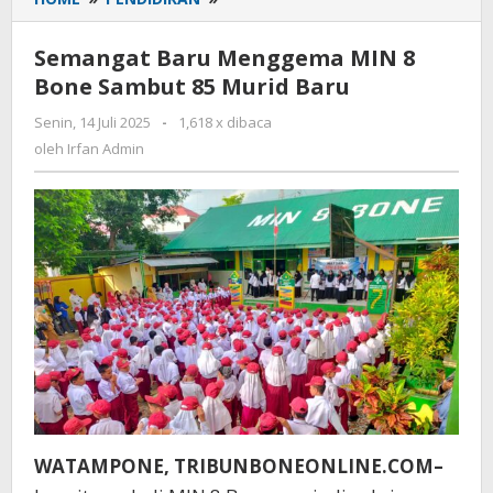
Baru
Menggema
Semangat Baru Menggema MIN 8
MIN
Bone Sambut 85 Murid Baru
8
Bone
Senin, 14 Juli 2025
oleh
-
1,618 x dibaca
Sambut
Irfan
oleh
Irfan Admin
85
Admin
Murid
Baru
WATAMPONE, TRIBUNBONEONLINE.COM–