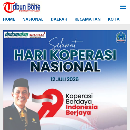
Lewati
ke
konten
HOME
NASIONAL
DAERAH
KECAMATAN
KOTA
D