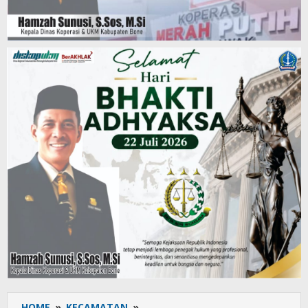
HOME
»
KECAMATAN
»
DPK