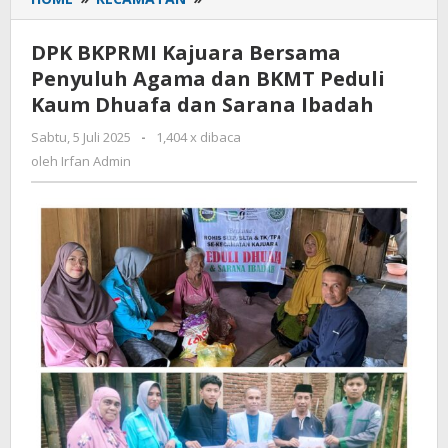
BKPRMI
Kajuara
DPK BKPRMI Kajuara Bersama
Bersama
Penyuluh Agama dan BKMT Peduli
Penyuluh
Kaum Dhuafa dan Sarana Ibadah
Agama
dan
Sabtu, 5 Juli 2025
oleh
-
1,404 x dibaca
BKMT
Irfan
oleh
Irfan Admin
Peduli
Admin
Kaum
Dhuafa
dan
Sarana
Ibadah