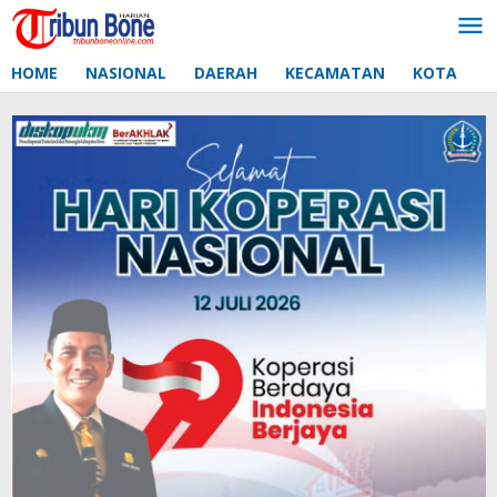
Lewati
ke
konten
HOME
NASIONAL
DAERAH
KECAMATAN
KOTA
D