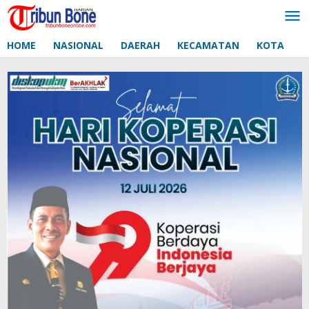
Lewati
ke
konten
HOME
NASIONAL
DAERAH
KECAMATAN
KOTA
D