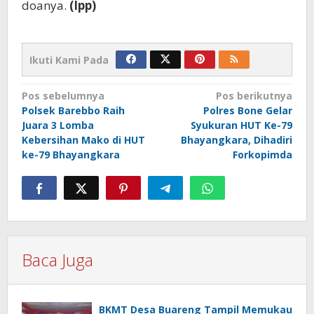
doanya.
(Ipp)
Ikuti Kami Pada
Navigasi
Pos sebelumnya
Pos berikutnya
Polsek Barebbo Raih
Polres Bone Gelar
pos
Juara 3 Lomba
Syukuran HUT Ke-79
Kebersihan Mako di HUT
Bhayangkara, Dihadiri
ke-79 Bhayangkara
Forkopimda
Baca Juga
BKMT Desa Buareng Tampil Memukau