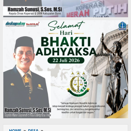
HOME
»
DESA
»
Perpustakaan