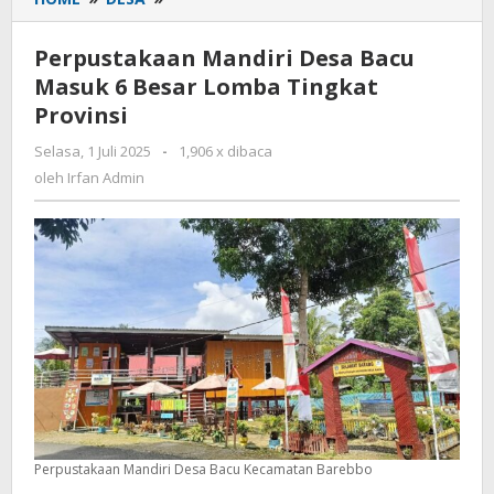
Mandiri
Desa
Perpustakaan Mandiri Desa Bacu
Bacu
Masuk 6 Besar Lomba Tingkat
Masuk
Provinsi
6
Besar
Selasa, 1 Juli 2025
oleh
-
1,906 x dibaca
Lomba
Irfan
oleh
Irfan Admin
Tingkat
Admin
Provinsi
Perpustakaan Mandiri Desa Bacu Kecamatan Barebbo