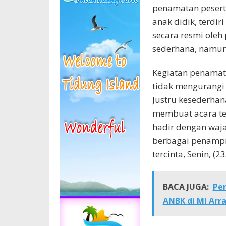
penamatan peserta
anak didik, terdir
secara resmi oleh
sederhana, namun
Kegiatan penamata
tidak mengurangi
Justru kesederhan
membuat acara ter
hadir dengan waj
berbagai penampi
tercinta, Senin, (2
BACA JUGA:
Pe
ANBK di MI Ar