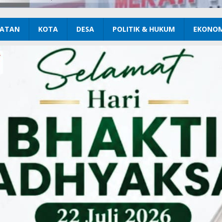
ATAN
KOTA
DESA
POLITIK & HUKUM
EKONOM