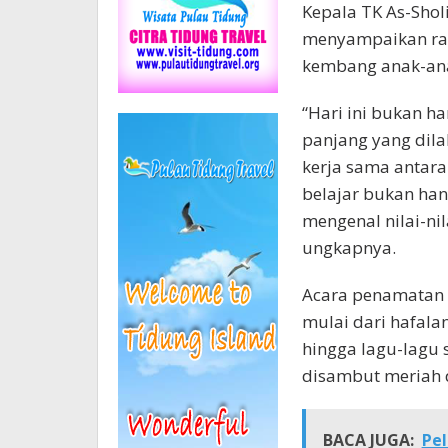
Kepala TK As-Shol
menyampaikan ras
kembang anak-anak
“Hari ini bukan ha
panjang yang dila
kerja sama antara
belajar bukan han
mengenal nilai-nil
ungkapnya.
Acara penamatan 
mulai dari hafalan
hingga lagu-lagu
disambut meriah d
BACA JUGA:
Pel