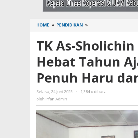
HOME
»
PENDIDIKAN
»
TK
As-
Sholichin
TK As-Sholichin
Lepas
55
Hebat Tahun Aj
Lulusan
Hebat
Tahun
Penuh Haru da
Ajaran
2024/2025,
Penuh
Selasa, 24 Juni 2025
oleh
-
1,384 x dibaca
Haru
Irfan
oleh
Irfan Admin
dan
Admin
Kebanggaan