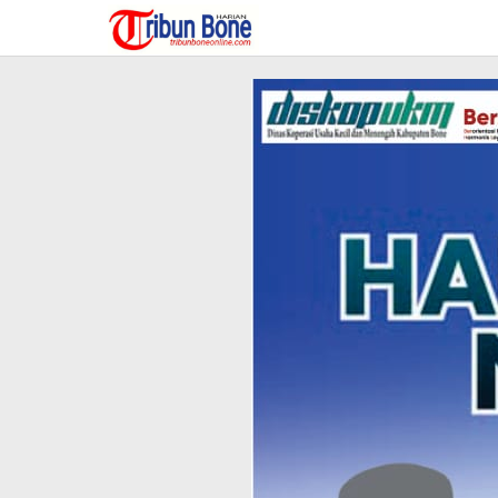
Lewati
ke
konten