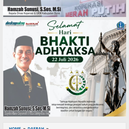
HOME
»
DAERAH
»
Bone