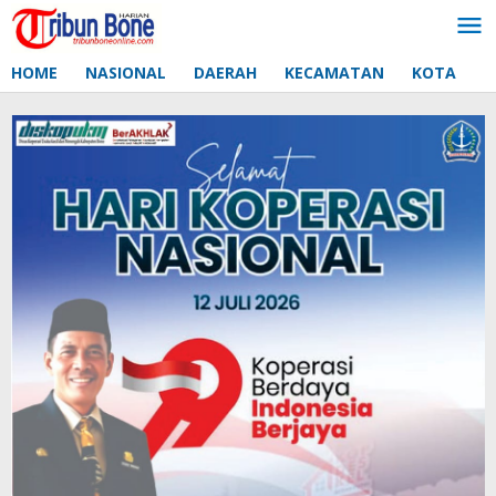
Lewati
ke
konten
HOME
NASIONAL
DAERAH
KECAMATAN
KOTA
D