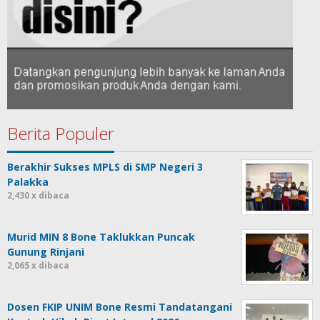
Berita Populer
Berakhir Sukses MPLS di SMP Negeri 3
Palakka
2,430 x dibaca
Murid MIN 8 Bone Taklukkan Puncak
Gunung Rinjani
2,065 x dibaca
Dosen FKIP UNIM Bone Resmi Tandatangani