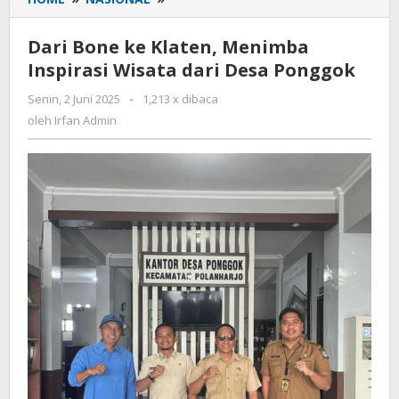
Bone
ke
Dari Bone ke Klaten, Menimba
Klaten,
Inspirasi Wisata dari Desa Ponggok
Menimba
Inspirasi
Senin, 2 Juni 2025
oleh
-
1,213 x dibaca
Wisata
Irfan
oleh
Irfan Admin
dari
Admin
Desa
Ponggok