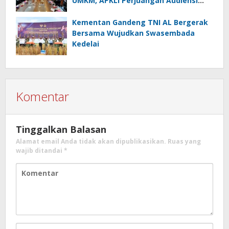
UMKM, APKLI Perjuangan Audiensi
Dengan Komisi VI DPR RI
Kementan Gandeng TNI AL Bergerak
Bersama Wujudkan Swasembada
Kedelai
Komentar
Tinggalkan Balasan
Alamat email Anda tidak akan dipublikasikan.
Ruas yang
wajib ditandai
*