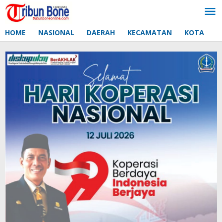
Lewati
ke
konten
HOME
NASIONAL
DAERAH
KECAMATAN
KOTA
D