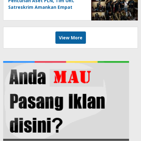
Pencurian Aset PLN, Tim URC
Satreskrim Amankan Empat
Pelaku
View More