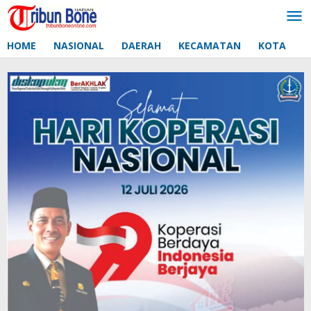
Lewati
ke
konten
HOME
NASIONAL
DAERAH
KECAMATAN
KOTA
D