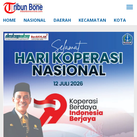
Lewati
ke
konten
HOME
NASIONAL
DAERAH
KECAMATAN
KOTA
D