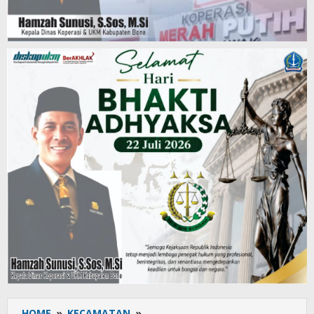
HOME
»
KECAMATAN
»
Gotong