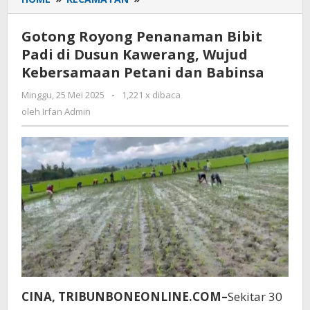
Royong
Penanaman
Gotong Royong Penanaman Bibit
Bibit
Padi di Dusun Kawerang, Wujud
Padi
Kebersamaan Petani dan Babinsa
di
Dusun
Minggu, 25 Mei 2025
oleh
-
1,221 x dibaca
Kawerang,
Irfan
oleh
Irfan Admin
Wujud
Admin
Kebersamaan
Petani
dan
Babinsa
CINA, TRIBUNBONEONLINE.COM–
Sekitar 30