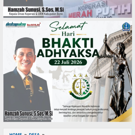
HOME
»
DESA
»
Babinsa