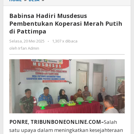
Hadiri
Musdesus
Babinsa Hadiri Musdesus
Pembentukan
Pembentukan Koperasi Merah Putih
Koperasi
di Pattimpa
Merah
Putih
Selasa, 20 Mei 2025
oleh
-
1,307 x dibaca
di
Irfan
oleh
Irfan Admin
Pattimpa
Admin
PONRE, TRIBUNBONEONLINE.COM–
Salah
satu upaya dalam meningkatkan kesejahteraan