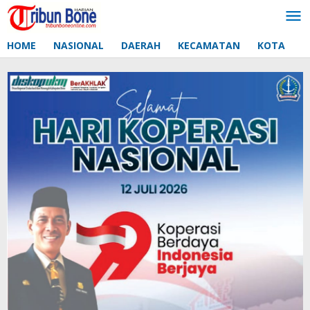
Lewati
ke
konten
HOME
NASIONAL
DAERAH
KECAMATAN
KOTA
D