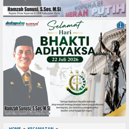
HOME
»
KECAMATAN
»
Tingkatkan