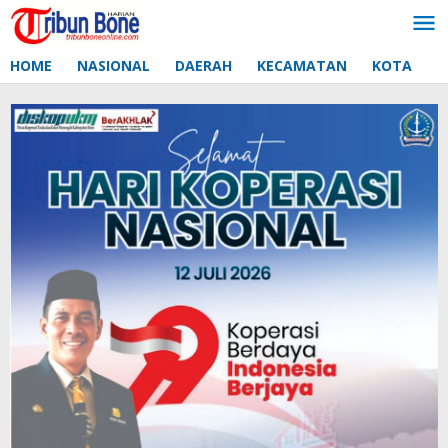
Lewati
ke
konten
HOME
NASIONAL
DAERAH
KECAMATAN
KOTA
D