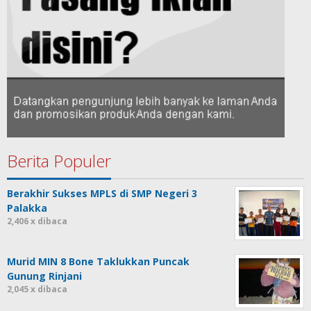
Berita Populer
Berakhir Sukses MPLS di SMP Negeri 3
Palakka
2,406 x dibaca
Murid MIN 8 Bone Taklukkan Puncak
Gunung Rinjani
2,045 x dibaca