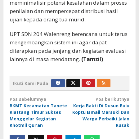
meminimalisir potensi kesalahan dalam proses
penilaian dan mempercepat distribusi hasil
ujian kepada orang tua murid.
UPT SDN 204 Walenreng berencana untuk terus
mengembangkan sistem ini agar dapat
diterapkan pada jenjang dan kegiatan evaluasi
lainnya di masa mendatang.
(Tamzil)
Ikuti Kami Pada
Navigasi
Pos sebelumnya
Pos berikutnya
BKMT Kecamatan Tanete
Kerja Bakti Di Dusun Bulu
pos
Riattang Timur Sukses
Koptu Ismail Marsuki Dan
Menggelar Kegiatan
Warga Perbaiki Jalan
Khotmil Qur’an
Rusak