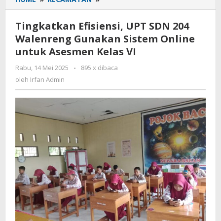
Efisiensi,
UPT
Tingkatkan Efisiensi, UPT SDN 204
SDN
Walenreng Gunakan Sistem Online
204
untuk Asesmen Kelas VI
Walenreng
Gunakan
Rabu, 14 Mei 2025
oleh
-
895 x dibaca
Sistem
Irfan
oleh
Irfan Admin
Online
Admin
untuk
Asesmen
Kelas
VI