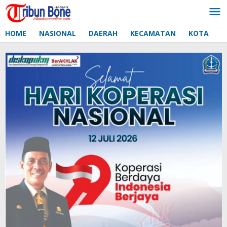
Lewati
ke
konten
HOME
NASIONAL
DAERAH
KECAMATAN
KOTA
D