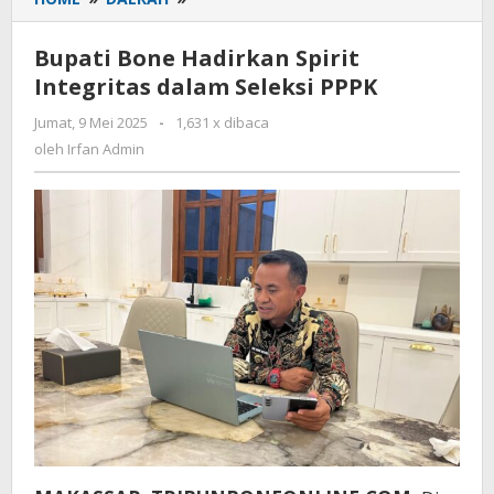
Bone
Hadirkan
Bupati Bone Hadirkan Spirit
Spirit
Integritas dalam Seleksi PPPK
Integritas
dalam
Jumat, 9 Mei 2025
oleh
-
1,631 x dibaca
Seleksi
Irfan
oleh
Irfan Admin
PPPK
Admin