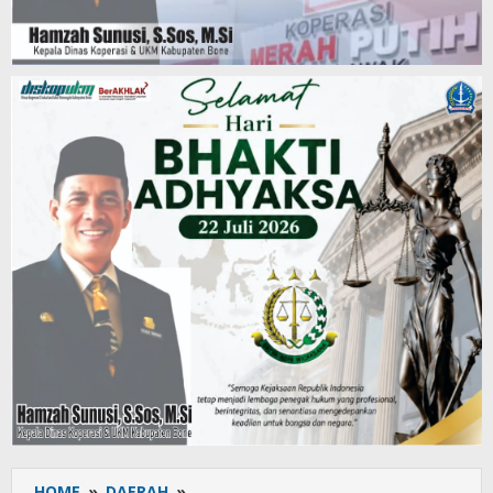
HOME
»
DAERAH
»
Bupati