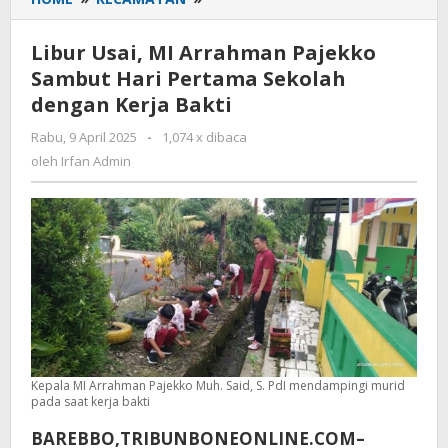
Usai,
MI
Libur Usai, MI Arrahman Pajekko
Arrahman
Sambut Hari Pertama Sekolah
Pajekko
dengan Kerja Bakti
Sambut
Hari
Rabu, 9 April 2025
oleh
-
1,074 x dibaca
Pertama
Irfan
oleh
Irfan Admin
Sekolah
Admin
dengan
Kerja
Bakti
Kepala MI Arrahman Pajekko Muh. Said, S. PdI mendampingi murid
pada saat kerja bakti
BAREBBO,TRIBUNBONEONLINE.COM–