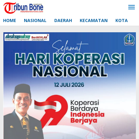
Lewati
ke
konten
HOME
NASIONAL
DAERAH
KECAMATAN
KOTA
D