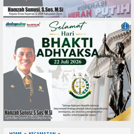
HOME
»
KECAMATAN
»
Libur