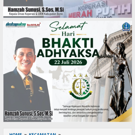
HOME
»
KECAMATAN
»
Andi