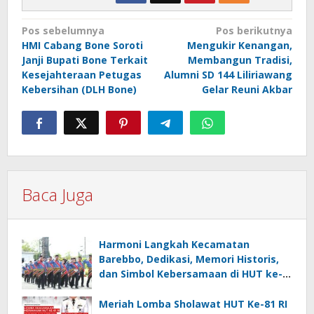
Navigasi
Pos sebelumnya
Pos berikutnya
HMI Cabang Bone Soroti
Mengukir Kenangan,
pos
Janji Bupati Bone Terkait
Membangun Tradisi,
Kesejahteraan Petugas
Alumni SD 144 Liliriawang
Kebersihan (DLH Bone)
Gelar Reuni Akbar
Baca Juga
Harmoni Langkah Kecamatan
Barebbo, Dedikasi, Memori Historis,
dan Simbol Kebersamaan di HUT ke-
81 RI
Meriah Lomba Sholawat HUT Ke-81 RI