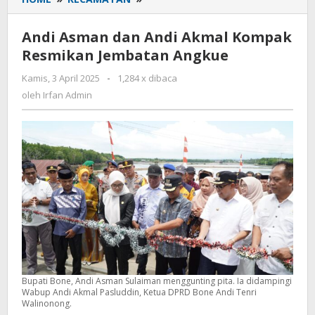
Asman
dan
Andi Asman dan Andi Akmal Kompak
Andi
Resmikan Jembatan Angkue
Akmal
Kompak
Kamis, 3 April 2025
oleh
-
1,284 x dibaca
Resmikan
Irfan
oleh
Irfan Admin
Jembatan
Admin
Angkue
Bupati Bone, Andi Asman Sulaiman menggunting pita. Ia didampingi
Wabup Andi Akmal Pasluddin, Ketua DPRD Bone Andi Tenri
Walinonong.