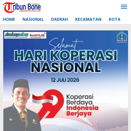
Lewati
ke
konten
HOME
NASIONAL
DAERAH
KECAMATAN
KOTA
D