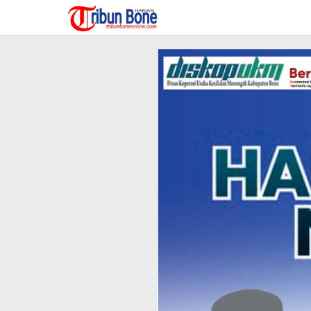
Lewati
ke
konten