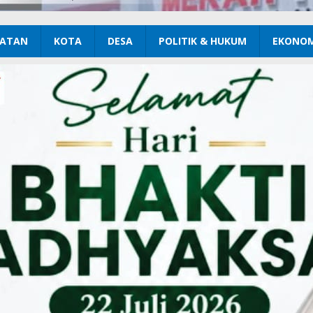
ATAN
KOTA
DESA
POLITIK & HUKUM
EKONOM