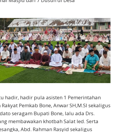
mal Masjid dari 7 Dusun di Desa
tu hadir, hadir pula asisten 1 Pemerintahan
 Rakyat Pemkab Bone, Anwar SH,M.SI sekaligus
ato seragam Bupati Bone, lalu ada Drs.
ng membawakan khotbah Salat Ied. Serta
angka, Abd. Rahman Rasyid sekaligus