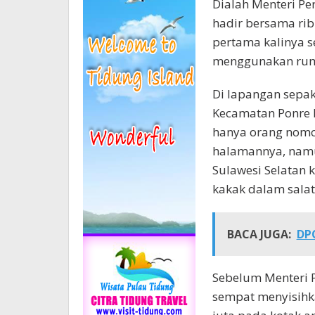
Dialah Menteri Per
hadir bersama rib
pertama kalinya s
menggunakan rump
Di lapangan sepa
Kecamatan Ponre K
hanya orang nomo
halamannya, namu
Sulawesi Selatan 
kakak dalam salat
BACA JUGA:
DP
Sebelum Menteri P
sempat menyisihk