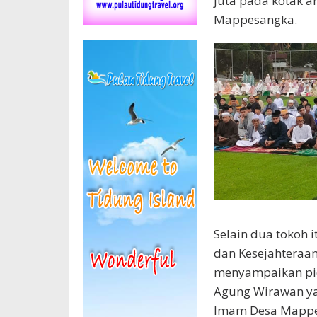
juta pada kotak a
Mappesangka.
Selain dua tokoh i
dan Kesejahteraan
menyampaikan pid
Agung Wirawan ya
Imam Desa Mappes