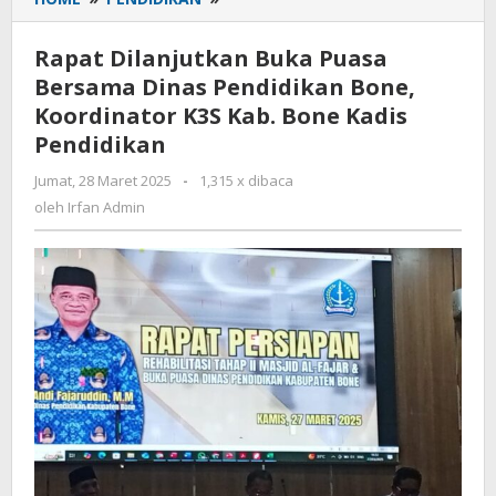
Dilanjutkan
Buka
Rapat Dilanjutkan Buka Puasa
Puasa
Bersama Dinas Pendidikan Bone,
Bersama
Koordinator K3S Kab. Bone Kadis
Dinas
Pendidikan
Pendidikan
Bone,
Jumat, 28 Maret 2025
oleh
-
1,315 x dibaca
Koordinator
Irfan
oleh
Irfan Admin
K3S
Admin
Kab.
Bone
Kadis
Pendidikan