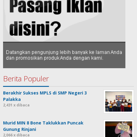
Berita Populer
Berakhir Sukses MPLS di SMP Negeri 3
Palakka
2,431 x dibaca
Murid MIN 8 Bone Taklukkan Puncak
Gunung Rinjani
2,066 x dibaca