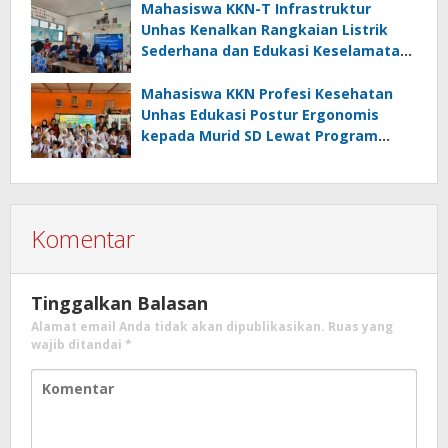
Mahasiswa KKN-T Infrastruktur
Unhas Kenalkan Rangkaian Listrik
Sederhana dan Edukasi Keselamatan
serta Bahaya Listrik di SMPN 40 Satap
Langkeang
Mahasiswa KKN Profesi Kesehatan
Unhas Edukasi Postur Ergonomis
kepada Murid SD Lewat Program
“Postur Tepat, Anak Hebat”
Komentar
Tinggalkan Balasan
Alamat email Anda tidak akan dipublikasikan.
Ruas yang
wajib ditandai
*