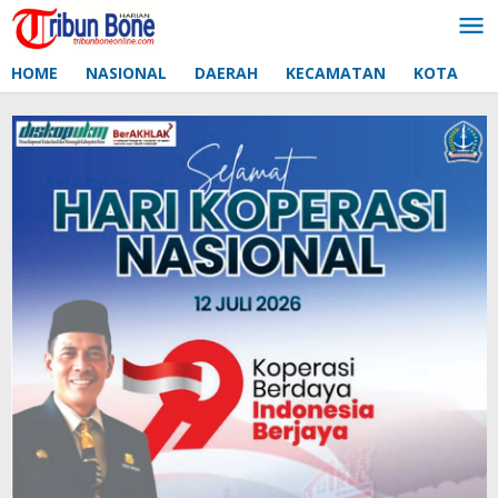
Lewati
ke
konten
HOME
NASIONAL
DAERAH
KECAMATAN
KOTA
D