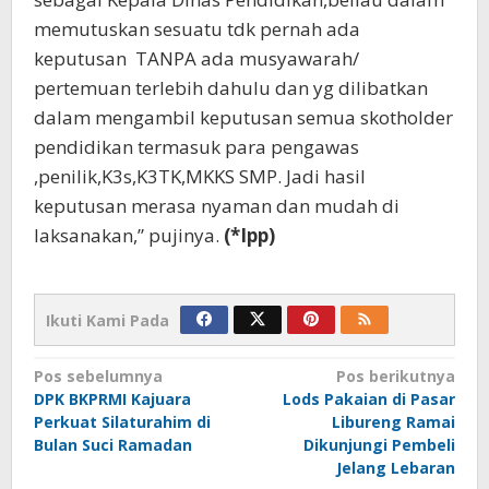
memutuskan sesuatu tdk pernah ada
keputusan TANPA ada musyawarah/
pertemuan terlebih dahulu dan yg dilibatkan
dalam mengambil keputusan semua skotholder
pendidikan termasuk para pengawas
,penilik,K3s,K3TK,MKKS SMP. Jadi hasil
keputusan merasa nyaman dan mudah di
laksanakan,” pujinya.
(*Ipp)
Ikuti Kami Pada
Navigasi
Pos sebelumnya
Pos berikutnya
DPK BKPRMI Kajuara
Lods Pakaian di Pasar
pos
Perkuat Silaturahim di
Libureng Ramai
Bulan Suci Ramadan
Dikunjungi Pembeli
Jelang Lebaran