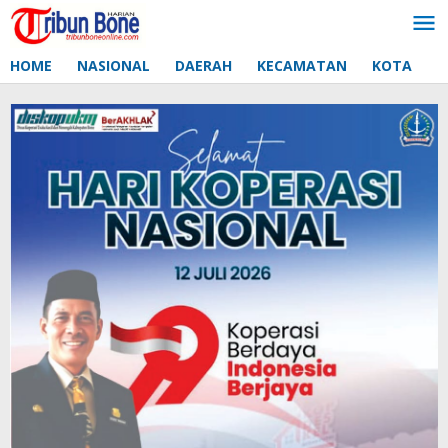
Lewati
ke
konten
HOME
NASIONAL
DAERAH
KECAMATAN
KOTA
D