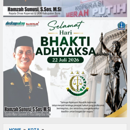
HOME
»
KOTA
»
Sigap,