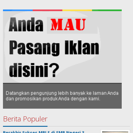
Berita Populer
Berakhir Sukses MPLS di SMP Negeri 3