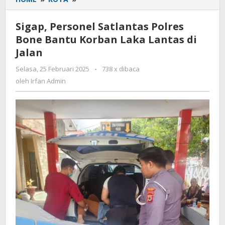
Personel
Satlantas
Sigap, Personel Satlantas Polres
Polres
Bone Bantu Korban Laka Lantas di
Bone
Jalan
Bantu
Korban
Selasa, 25 Februari 2025
oleh
-
738 x dibaca
Laka
Irfan
oleh
Irfan Admin
Lantas
Admin
di
Jalan