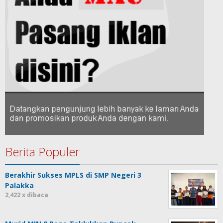
Berita Populer
Berakhir Sukses MPLS di SMP Negeri 3
Palakka
2,422 x dibaca