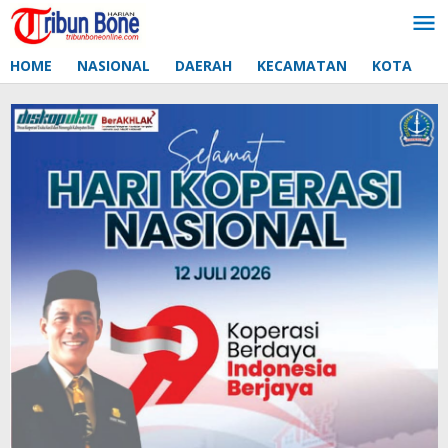
Lewati
ke
konten
HOME
NASIONAL
DAERAH
KECAMATAN
KOTA
D