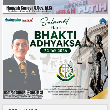
HOME
»
KOTA
»
Ops