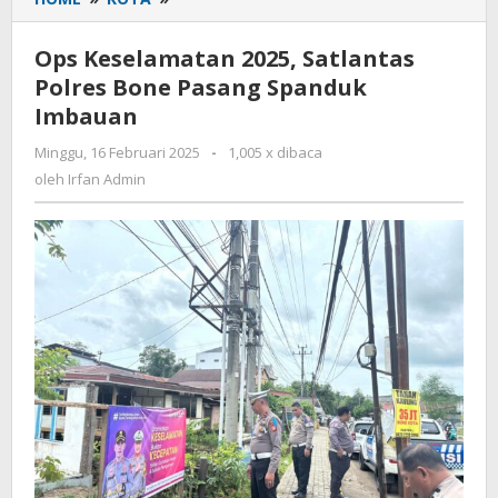
Keselamatan
2025,
Ops Keselamatan 2025, Satlantas
Satlantas
Polres Bone Pasang Spanduk
Polres
Imbauan
Bone
Pasang
Minggu, 16 Februari 2025
oleh
-
1,005 x dibaca
Spanduk
Irfan
oleh
Irfan Admin
Imbauan
Admin