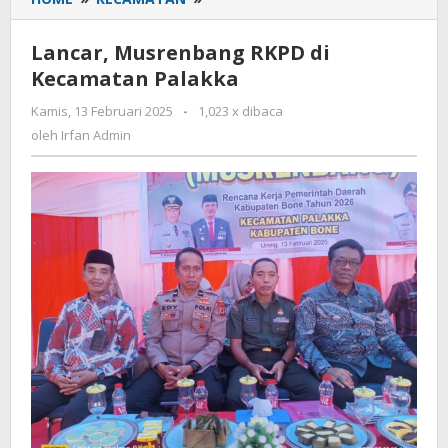
Musrenbang
RKPD
Lancar, Musrenbang RKPD di
di
Kecamatan Palakka
Kecamatan
Palakka
Kamis, 13 Februari 2025
oleh
-
1,023 x dibaca
Irfan
oleh
Irfan Admin
Admin