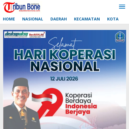
Lewati
ke
konten
HOME
NASIONAL
DAERAH
KECAMATAN
KOTA
D