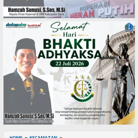
HOME
»
KECAMATAN
»
Lancar,