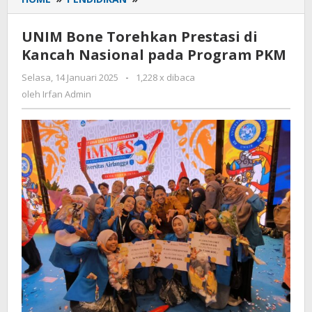
Bone
Torehkan
UNIM Bone Torehkan Prestasi di
Prestasi
Kancah Nasional pada Program PKM
di
Kancah
Selasa, 14 Januari 2025
oleh
-
1,228 x dibaca
Nasional
Irfan
oleh
Irfan Admin
pada
Admin
Program
PKM