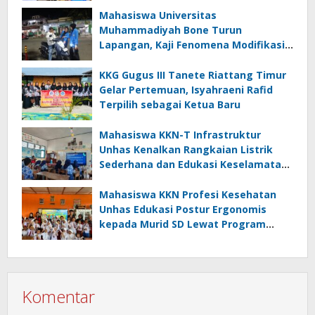
Mahasiswa Universitas
Muhammadiyah Bone Turun
Lapangan, Kaji Fenomena Modifikasi
Lampu Kendaraan melalui Riset
FOTOFOBIA
KKG Gugus III Tanete Riattang Timur
Gelar Pertemuan, Isyahraeni Rafid
Terpilih sebagai Ketua Baru
Mahasiswa KKN-T Infrastruktur
Unhas Kenalkan Rangkaian Listrik
Sederhana dan Edukasi Keselamatan
serta Bahaya Listrik di SMPN 40 Satap
Langkeang
Mahasiswa KKN Profesi Kesehatan
Unhas Edukasi Postur Ergonomis
kepada Murid SD Lewat Program
“Postur Tepat, Anak Hebat”
Komentar