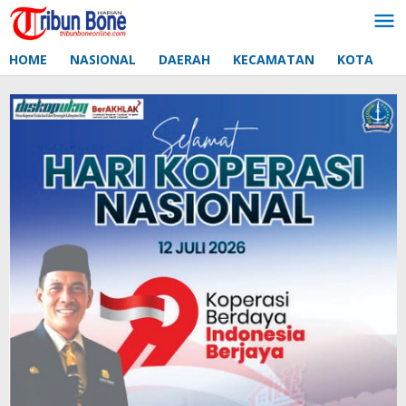
Lewati
ke
konten
HOME
NASIONAL
DAERAH
KECAMATAN
KOTA
D