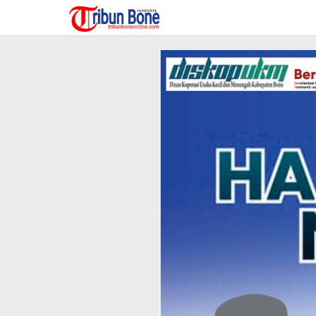
Lewati
ke
konten