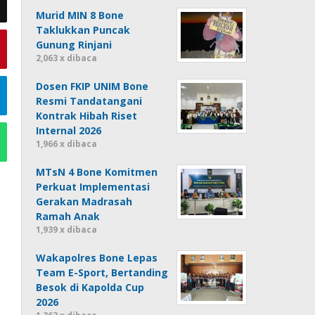
Murid MIN 8 Bone
Taklukkan Puncak
Gunung Rinjani
2,063 x dibaca
Dosen FKIP UNIM Bone
Resmi Tandatangani
Kontrak Hibah Riset
Internal 2026
1,966 x dibaca
MTsN 4 Bone Komitmen
Perkuat Implementasi
Gerakan Madrasah
Ramah Anak
1,939 x dibaca
Wakapolres Bone Lepas
Team E-Sport, Bertanding
Besok di Kapolda Cup
2026