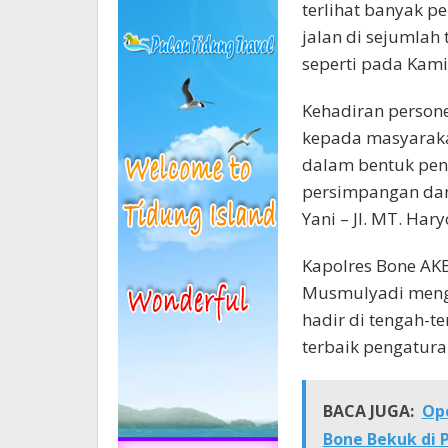
terlihat banyak pe
jalan di sejumlah
seperti pada Kamis
Kehadiran persone
kepada masyarak
dalam bentuk penga
persimpangan dan
Yani – Jl. MT. Hary
Kapolres Bone AKB
Musmulyadi mengat
hadir di tengah-
terbaik pengaturan
BACA JUGA:
Ope
Bone Bekuk di