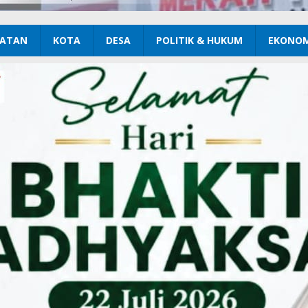
ATAN
KOTA
DESA
POLITIK & HUKUM
EKONOM