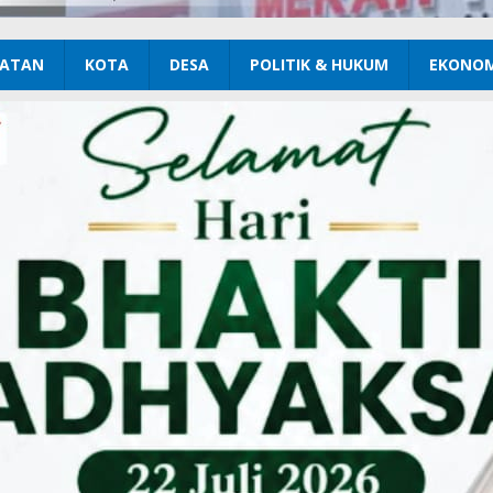
ATAN
KOTA
DESA
POLITIK & HUKUM
EKONOM