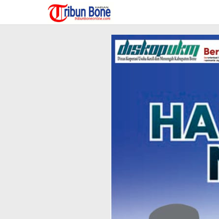
Lewati
ke
konten