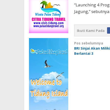
“Launching 4 Prog
Jagung,” sebutnya
Ikuti Kami Pada
Navigasi
Pos sebelumnya
BRI Sinjai Akan Mili
pos
Berlantai 3