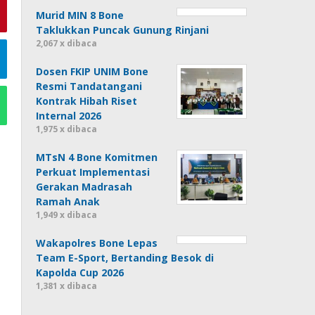
Murid MIN 8 Bone
Taklukkan Puncak Gunung Rinjani
2,067 x dibaca
Dosen FKIP UNIM Bone
Resmi Tandatangani
Kontrak Hibah Riset
Internal 2026
1,975 x dibaca
MTsN 4 Bone Komitmen
Perkuat Implementasi
Gerakan Madrasah
Ramah Anak
1,949 x dibaca
Wakapolres Bone Lepas
Team E-Sport, Bertanding Besok di
Kapolda Cup 2026
1,381 x dibaca