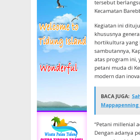
tersebut berlangs
Kecamatan Barebbo
Kegiatan ini ditu
khususnya generas
hortikultura yang
sambutannya, Kap
atas program ini
petani muda di K
modern dan inovas
BACA JUGA:
Sah
Mappapenning 
“Petani millenial 
Dengan adanya pel