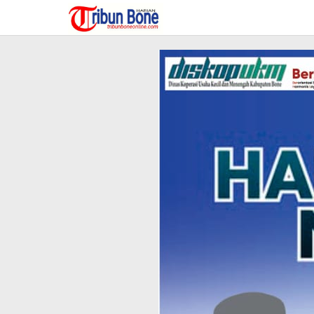
Lewati
ke
konten