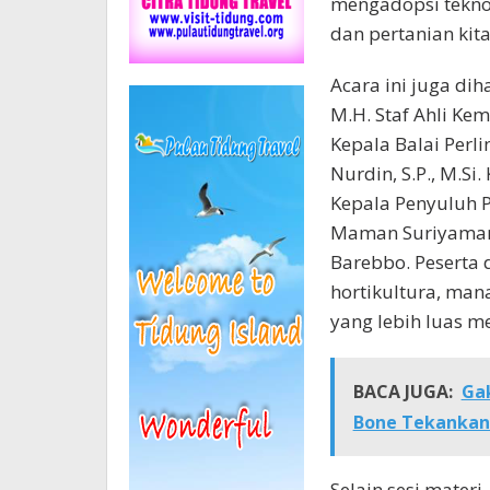
mengadopsi teknol
dan pertanian kit
Acara ini juga diha
M.H. Staf Ahli Ke
Kepala Balai Perl
Nurdin, S.P., M.Si
Kepala Penyuluh P
Maman Suriyaman B
Barebbo. Peserta 
hortikultura, man
yang lebih luas me
BACA JUGA:
Gak
Bone Tekankan 
Selain sesi materi,