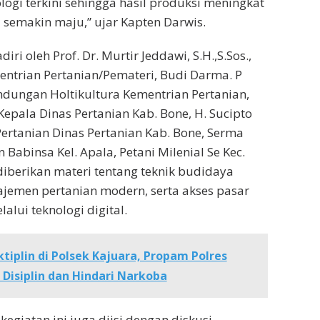
ogi terkini sehingga hasil produksi meningkat
a semakin maju,” ujar Kapten Darwis.
diri oleh Prof. Dr. Murtir Jeddawi, S.H.,S.Sos.,
mentrian Pertanian/Pemateri, Budi Darma. P
indungan Holtikultura Kementrian Pertanian,
. Kepala Dinas Pertanian Kab. Bone, H. Sucipto
ertanian Dinas Pertanian Kab. Bone, Serma
abinsa Kel. Apala, Petani Milenial Se Kec.
diberikan materi tentang teknik budidaya
ajemen pertanian modern, serta akses pasar
lalui teknologi digital.
tiplin di Polsek Kajuara, Propam Polres
Disiplin dan Hindari Narkoba
 kegiatan ini juga diisi dengan diskusi