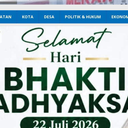
ATAN
KOTA
DESA
POLITIK & HUKUM
EKONOM