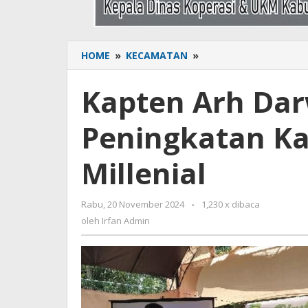
HOME
»
KECAMATAN
»
Kapten
Arh
Darwis
Kapten Arh Dar
Hadiri
Bimtek
Peningkatan Ka
Peningkatan
Kapasitas
Petani
Millenial
Millenial
Rabu, 20 November 2024
oleh
-
1,230 x dibaca
Irfan
oleh
Irfan Admin
Admin