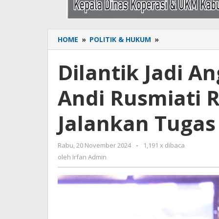
HOME
»
POLITIK & HUKUM
»
Dilantik
Jadi
Anggota
Dilantik Jadi A
DPRD
Sinjai,
Andi Rusmiati 
Andi
Rusmiati
Rustham
Jalankan Tugas
Siap
Jalankan
Tugas
Rabu, 20 November 2024
oleh
-
1,191 x dibaca
Sebaik-
Irfan
oleh
Irfan Admin
baiknya
Admin