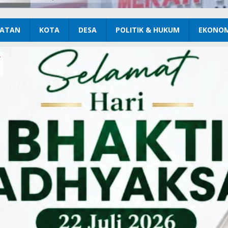
ATAN
KOTA
DESA
POLITIK & HUKUM
EKONOM