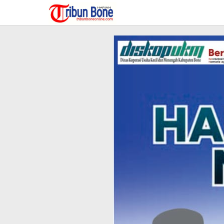
Lewati
ke
konten