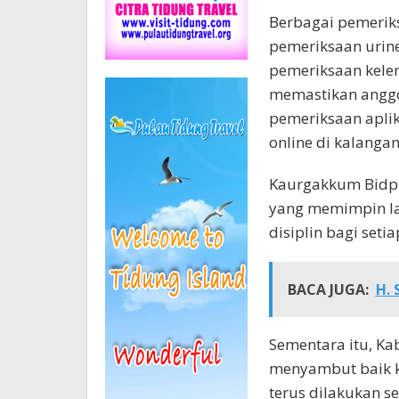
Berbagai pemeriks
pemeriksaan urin
pemeriksaan kele
memastikan anggot
pemeriksaan apli
online di kalangan
Kaurgakkum Bidpr
yang memimpin la
disiplin bagi setia
BACA JUGA:
H. 
Sementara itu, Kab
menyambut baik ke
terus dilakukan s