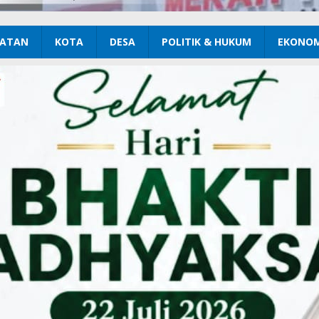
ATAN
KOTA
DESA
POLITIK & HUKUM
EKONOM