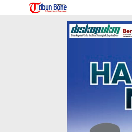
Lewati
ke
konten