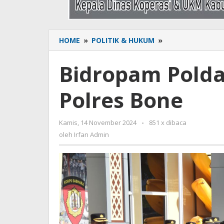
HOME
»
POLITIK & HUKUM
»
Bidropam
Polda
Sulsel
Bidropam Polda 
Gelar
Razia
Polres Bone
di
Polres
Bone
Kamis, 14 November 2024
oleh
-
851 x dibaca
Irfan
oleh
Irfan Admin
Admin