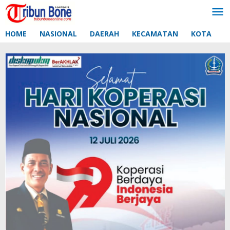
Lewati
ke
konten
HOME
NASIONAL
DAERAH
KECAMATAN
KOTA
D