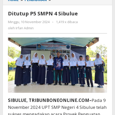
P5
SMPN
Ditutup P5 SMPN 4 Sibulue
4
Sibulue
Minggu, 10 November 2024
oleh
-
1,419 x dibaca
Irfan
oleh
Irfan Admin
Admin
SIBULUE, TRIBUNBONEONLINE.COM–
Pada 9
November 2024 UPT SMP Negeri 4 Sibulue telah
sukses mengadakan acara Proyek Penguatan