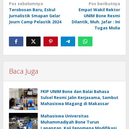
Navigasi
Pos sebelumnya
Pos berikutnya
Terobosan Baru, Eskul
Empat Wakil Rektor
pos
Jurnalistik Smapan Gelar
UNIM Bone Resmi
Journ Camp Pelastik 2024
Dilantik, Muh. Jafar : Ini
Tugas Mulia
Baca Juga
FKIP UNIM Bone dan Balai Bahasa
Sulsel Resmi Jalin Kerjasama, Sambut
Mahasiswa Magang di Makassar
Mahasiswa Universitas
Muhammadiyah Bone Turun
Lapangan, Kaji Fenomena Modifikasi