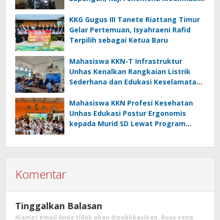
Lampu Kendaraan melalui Riset
FOTOFOBIA
KKG Gugus III Tanete Riattang Timur
Gelar Pertemuan, Isyahraeni Rafid
Terpilih sebagai Ketua Baru
Mahasiswa KKN-T Infrastruktur
Unhas Kenalkan Rangkaian Listrik
Sederhana dan Edukasi Keselamatan
serta Bahaya Listrik di SMPN 40 Satap
Langkeang
Mahasiswa KKN Profesi Kesehatan
Unhas Edukasi Postur Ergonomis
kepada Murid SD Lewat Program
“Postur Tepat, Anak Hebat”
Komentar
Tinggalkan Balasan
Alamat email Anda tidak akan dipublikasikan.
Ruas yang