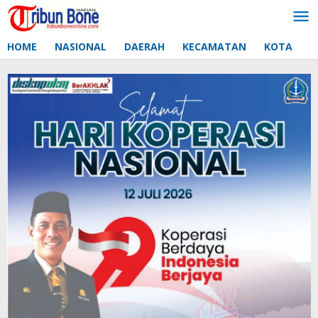
Lewati
ke
konten
HOME
NASIONAL
DAERAH
KECAMATAN
KOTA
D