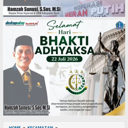
HOME
»
KECAMATAN
»
Diksar