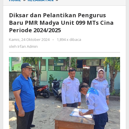
dan
Pelantikan
Diksar dan Pelantikan Pengurus
Pengurus
Baru PMR Madya Unit 099 MTs Cina
Baru
Periode 2024/2025
PMR
Madya
Kamis, 24 Oktober 2024
oleh
-
1,894 x dibaca
Unit
Irfan
oleh
Irfan Admin
099
Admin
MTs
Cina
Periode
2024/2025