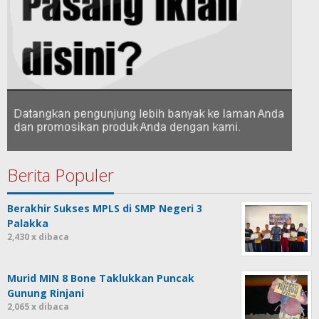
Berita Populer
Berakhir Sukses MPLS di SMP Negeri 3
Palakka
2,430 x dibaca
Murid MIN 8 Bone Taklukkan Puncak
Gunung Rinjani
2,065 x dibaca