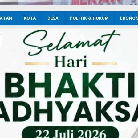
ATAN
KOTA
DESA
POLITIK & HUKUM
EKONOM