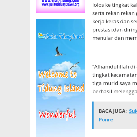
lolos ke tingkat k
serta rekan reka
kerja keras dan s
prestasi.dan dirin
menular dan memo
“Alhamdulillah di
tingkat kecamatan
tiga murid saya m
berhasil melengga
BACA JUGA:
Su
Ponre