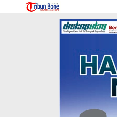
Lewati
ke
konten