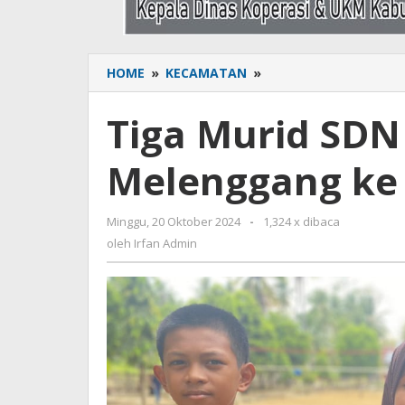
HOME
»
KECAMATAN
»
Tiga
Murid
SDN
Tiga Murid SDN
121
Wellulang
Melenggang ke
Melenggang
ke
Kabupaten
Minggu, 20 Oktober 2024
oleh
-
1,324 x dibaca
Irfan
oleh
Irfan Admin
Admin