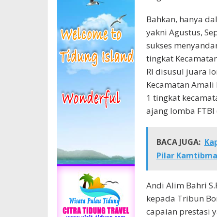
Bahkan, hanya dal
yakni Agustus, Se
sukses menyandan
tingkat Kecamata
RI disusul juara 
Kecamatan Amali 
1 tingkat kecama
ajang lomba FTBI (
BACA JUGA:
Kap
Pilar Kamtibma
Andi Alim Bahri S
kepada Tribun Bo
capaian prestasi 