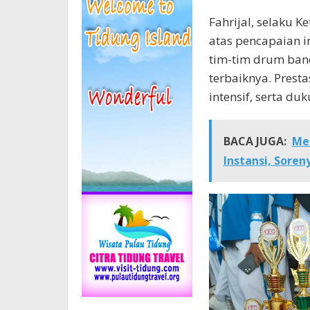
Fahrijal, selaku 
atas pencapaian i
tim-tim drum band
terbaiknya. Presta
intensif, serta du
BACA JUGA:
Me
Instansi, Soren