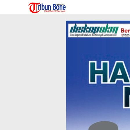
Lewati
ke
konten