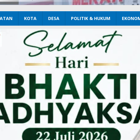
ATAN
KOTA
DESA
POLITIK & HUKUM
EKONOM