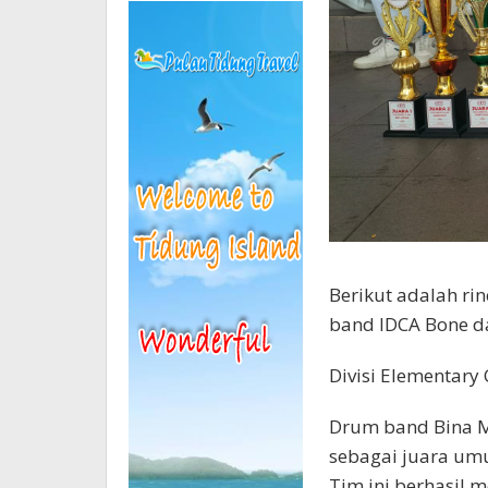
Berikut adalah rin
band IDCA Bone da
Divisi Elementary 
Drum band Bina M
sebagai juara um
Tim ini berhasil m