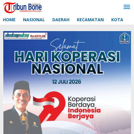
Lewati
ke
konten
HOME
NASIONAL
DAERAH
KECAMATAN
KOTA
D