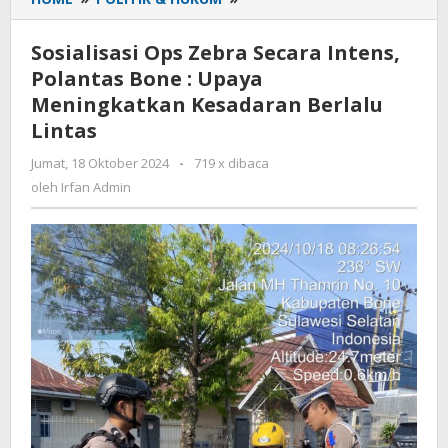
Ops
Zebra
Sosialisasi Ops Zebra Secara Intens,
Secara
Polantas Bone : Upaya
Intens,
Meningkatkan Kesadaran Berlalu
Polantas
Bone
Lintas
:
Jumat, 18 Oktober 2024
oleh
-
719 x dibaca
Upaya
Irfan
oleh
Irfan Admin
Meningkatkan
Admin
Kesadaran
Berlalu
Lintas