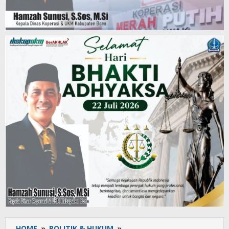
HOME
»
POLITIK & HUKUM
»
Sosialisasi