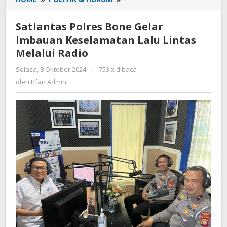
Polres
Bone
Satlantas Polres Bone Gelar
Gelar
Imbauan Keselamatan Lalu Lintas
Imbauan
Melalui Radio
Keselamatan
Lalu
Selasa, 8 Oktober 2024
oleh
-
753 x dibaca
Lintas
Irfan
oleh
Irfan Admin
Melalui
Admin
Radio