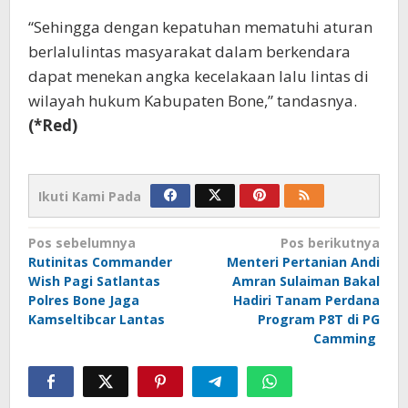
“Sehingga dengan kepatuhan mematuhi aturan
berlalulintas masyarakat dalam berkendara
dapat menekan angka kecelakaan lalu lintas di
wilayah hukum Kabupaten Bone,” tandasnya.
(*Red)
Ikuti Kami Pada
Navigasi
Pos sebelumnya
Pos berikutnya
Rutinitas Commander
Menteri Pertanian Andi
pos
Wish Pagi Satlantas
Amran Sulaiman Bakal
Polres Bone Jaga
Hadiri Tanam Perdana
Kamseltibcar Lantas
Program P8T di PG
Camming