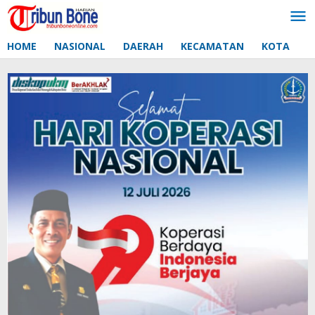
Lewati
ke
konten
HOME
NASIONAL
DAERAH
KECAMATAN
KOTA
D