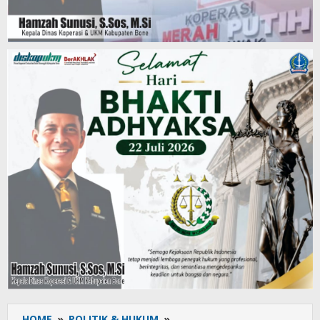
HOME
»
POLITIK & HUKUM
»
Satlantas