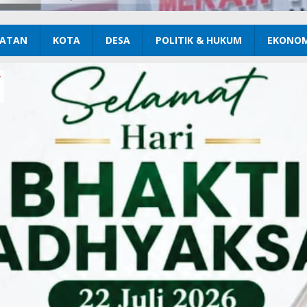
ATAN
KOTA
DESA
POLITIK & HUKUM
EKONOM