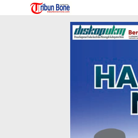
Lewati
ke
konten