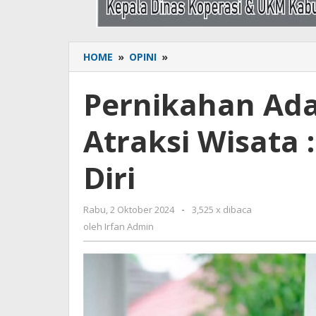
HOME
»
OPINI
»
Pernikahan
Adat
Bone
Pernikahan Ada
sebagai
Atraksi
Atraksi Wisata
Wisata
:
Sebuah
Diri
Pengalaman
Diri
Rabu, 2 Oktober 2024
oleh
-
3,525 x dibaca
Irfan
oleh
Irfan Admin
Admin