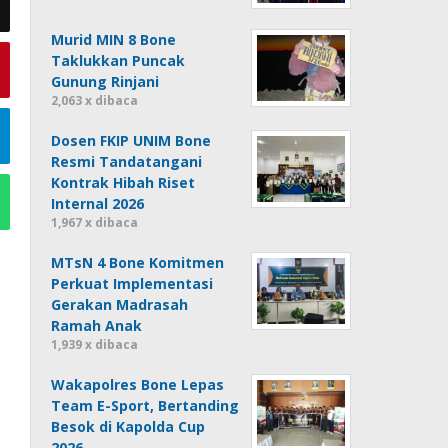
Murid MIN 8 Bone
Taklukkan Puncak
Gunung Rinjani
2,063 x dibaca
Dosen FKIP UNIM Bone
Resmi Tandatangani
Kontrak Hibah Riset
Internal 2026
1,967 x dibaca
MTsN 4 Bone Komitmen
Perkuat Implementasi
Gerakan Madrasah
Ramah Anak
1,939 x dibaca
Wakapolres Bone Lepas
Team E-Sport, Bertanding
Besok di Kapolda Cup
2026