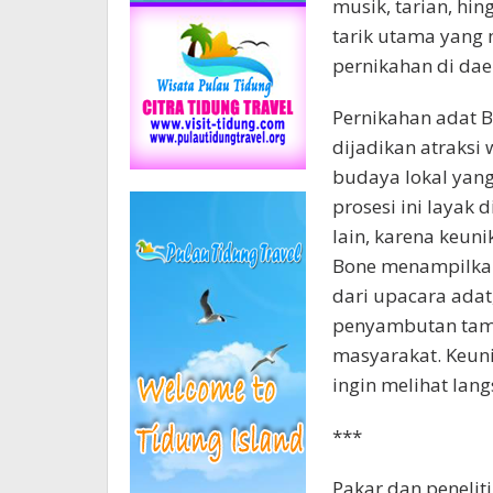
musik, tarian, hi
tarik utama yang
pernikahan di daer
Pernikahan adat B
dijadikan atraks
budaya lokal yan
prosesi ini layak 
lain, karena keun
Bone menampilkan 
dari upacara adat
penyambutan tamu
masyarakat. Keuni
ingin melihat lan
***
Pakar dan penelit