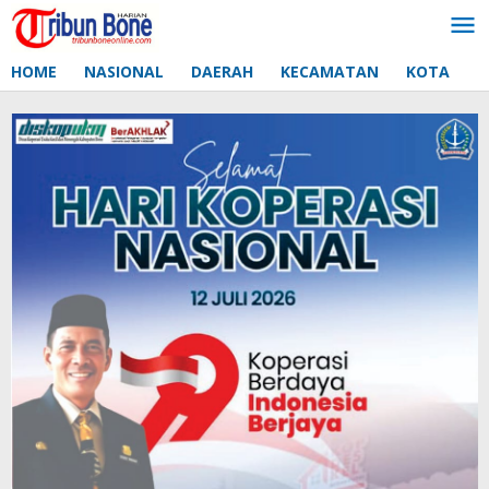
Lewati
ke
konten
HOME
NASIONAL
DAERAH
KECAMATAN
KOTA
D