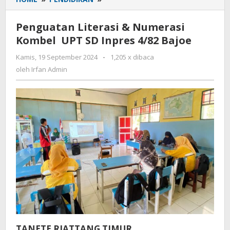
Literasi
&
Penguatan Literasi & Numerasi
Numerasi
Kombel UPT SD Inpres 4/82 Bajoe
Kombel
UPT
Kamis, 19 September 2024
oleh
-
1,205 x dibaca
SD
Irfan
oleh
Irfan Admin
Inpres
Admin
4/82
Bajoe
TANETE RIATTANG TIMUR,