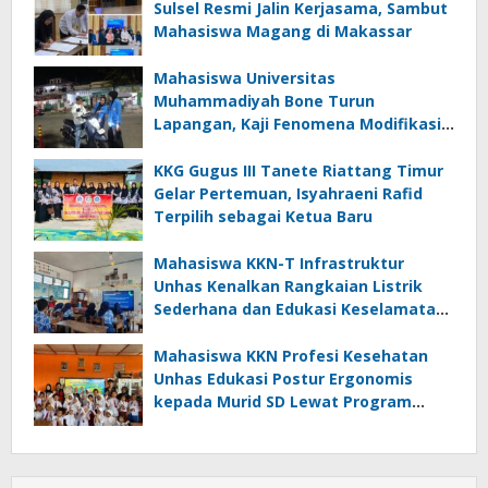
Sulsel Resmi Jalin Kerjasama, Sambut
Mahasiswa Magang di Makassar
Mahasiswa Universitas
Muhammadiyah Bone Turun
Lapangan, Kaji Fenomena Modifikasi
Lampu Kendaraan melalui Riset
FOTOFOBIA
KKG Gugus III Tanete Riattang Timur
Gelar Pertemuan, Isyahraeni Rafid
Terpilih sebagai Ketua Baru
Mahasiswa KKN-T Infrastruktur
Unhas Kenalkan Rangkaian Listrik
Sederhana dan Edukasi Keselamatan
serta Bahaya Listrik di SMPN 40 Satap
Langkeang
Mahasiswa KKN Profesi Kesehatan
Unhas Edukasi Postur Ergonomis
kepada Murid SD Lewat Program
“Postur Tepat, Anak Hebat”