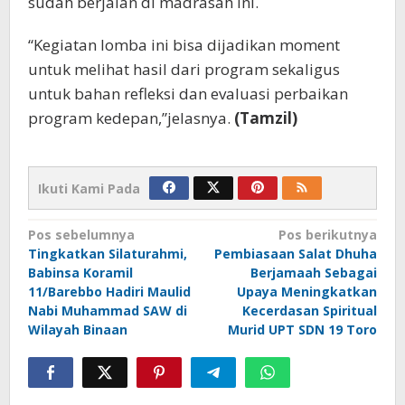
sudah berjalan di madrasah ini.
“Kegiatan lomba ini bisa dijadikan moment
untuk melihat hasil dari program sekaligus
untuk bahan refleksi dan evaluasi perbaikan
program kedepan,”jelasnya.
(Tamzil)
Ikuti Kami Pada
Navigasi
Pos sebelumnya
Pos berikutnya
Tingkatkan Silaturahmi,
Pembiasaan Salat Dhuha
pos
Babinsa Koramil
Berjamaah Sebagai
11/Barebbo Hadiri Maulid
Upaya Meningkatkan
Nabi Muhammad SAW di
Kecerdasan Spiritual
Wilayah Binaan
Murid UPT SDN 19 Toro