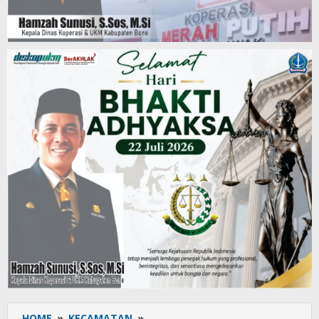
HOME
»
KECAMATAN
»
Mahasiswa