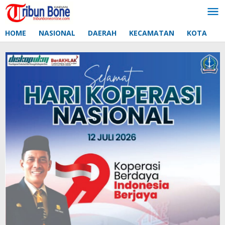
Lewati
ke
konten
HOME
NASIONAL
DAERAH
KECAMATAN
KOTA
D