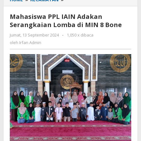
PPL
IAIN
Mahasiswa PPL IAIN Adakan
Adakan
Serangkaian Lomba di MIN 8 Bone
Serangkaian
Lomba
Jumat, 13 September 2024
oleh
-
1,050 x dibaca
di
Irfan
oleh
Irfan Admin
MIN
Admin
8
Bone