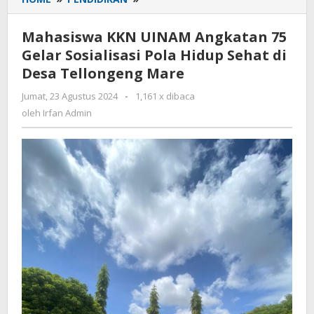
KKN
UINAM
Mahasiswa KKN UINAM Angkatan 75
Angkatan
Gelar Sosialisasi Pola Hidup Sehat di
75
Desa Tellongeng Mare
Gelar
Sosialisasi
Jumat, 23 Agustus 2024
oleh
-
1,161 x dibaca
Pola
Irfan
oleh
Irfan Admin
Hidup
Admin
Sehat
di
Desa
Tellongeng
Mare