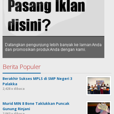
Berita Populer
Berakhir Sukses MPLS di SMP Negeri 3
Palakka
2,428 x dibaca
Murid MIN 8 Bone Taklukkan Puncak
Gunung Rinjani
2,063 x dibaca