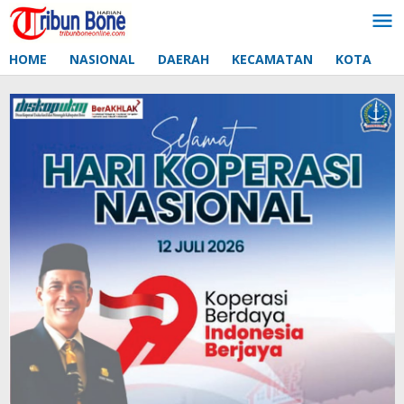
Lewati
ke
konten
HOME
NASIONAL
DAERAH
KECAMATAN
KOTA
D