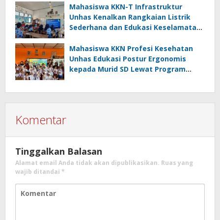
Mahasiswa KKN-T Infrastruktur
Unhas Kenalkan Rangkaian Listrik
Sederhana dan Edukasi Keselamatan
serta Bahaya Listrik di SMPN 40 Satap
Langkeang
Mahasiswa KKN Profesi Kesehatan
Unhas Edukasi Postur Ergonomis
kepada Murid SD Lewat Program
“Postur Tepat, Anak Hebat”
Komentar
Tinggalkan Balasan
Alamat email Anda tidak akan dipublikasikan.
Ruas yang
wajib ditandai
*